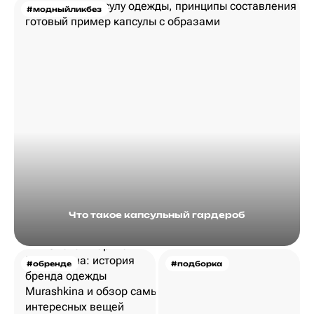
#модныйликбез
Что такое капсульный гардероб
#обренде
#подборка