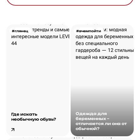
#глянец
#вчемпойти
Одежда для
Где искать
беременных –
необычную обувь?
отличается ли она от
обычной?