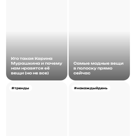
Кто такая Карина
Мурашкина и почему
Самые модные вещи
нам нравятся её
в полоску прямо
вещи (но не все)
сейчас
#тренды
#накаждыйдень