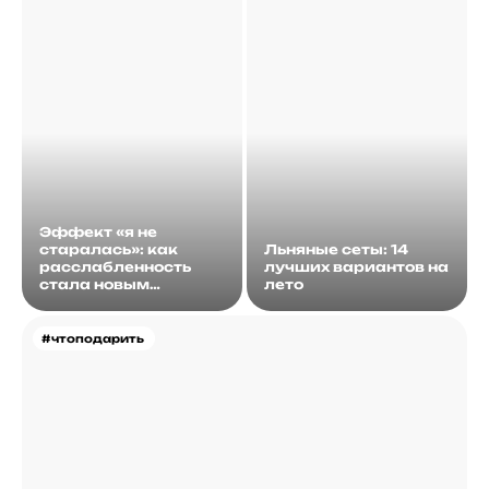
Эффект «я не
старалась»: как
Льняные сеты: 14
расслабленность
лучших вариантов на
стала новым
лето
идеалом
#чтоподарить