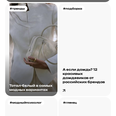
#тренды
#подборка
А если дождь? 12
красивых
дождевиков от
российских брендов
Тотал-белый в самых
модных вариантах
#модныйпсихолог
#глянец