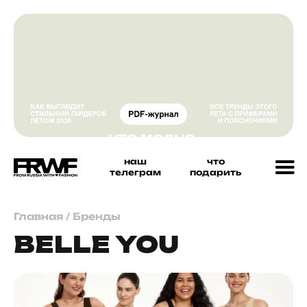
наш
что
телеграм
подарить
Главная
/
Бренды
BELLE YOU