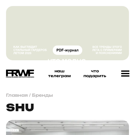
наш
что
телеграм
подарить
Главная
/
Бренды
SHU