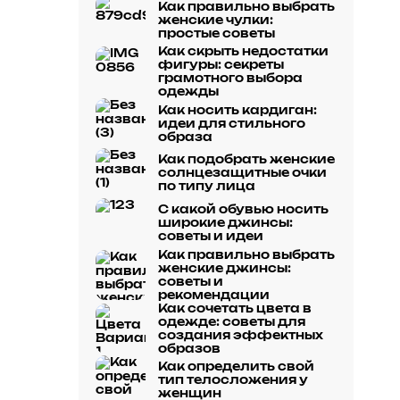
Как правильно выбрать
женские чулки:
простые советы
Как скрыть недостатки
фигуры: секреты
грамотного выбора
одежды
Как носить кардиган:
идеи для стильного
образа
Как подобрать женские
солнцезащитные очки
по типу лица
С какой обувью носить
широкие джинсы:
советы и идеи
Как правильно выбрать
женские джинсы:
советы и
рекомендации
Как сочетать цвета в
одежде: советы для
создания эффектных
образов
Как определить свой
тип телосложения у
женщин