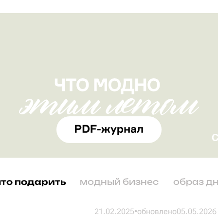
что подарить
модный бизнес
образ д
21.02.2025
•
обновлено
05.05.2026