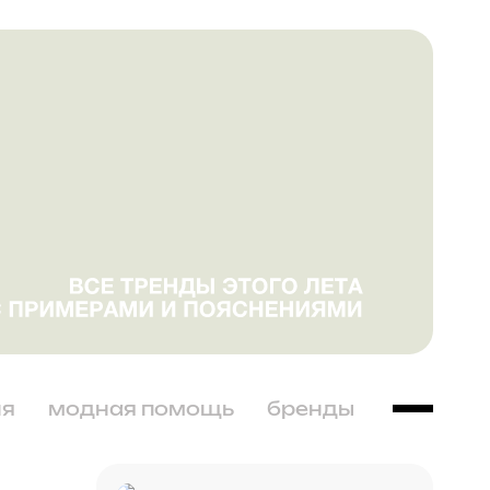
ня
модная помощь
бренды