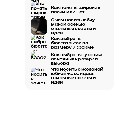
Как понять, широкие
плечи или нет
С чем носить юбку
макси осенью:
стильные советы и
идеи
Как выбрать
бюстгальтер по
размеру и форме
Как выбрать пуховик:
основные критерии
выбора
Что носить с кожаной
юбкой-карандаш:
стильные советы и
идеи