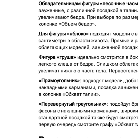
Обладательницам фигуры «песочные часы
зауженные, с различной посадкой в талии
увеличивают бедра. При выборе по разме
колонке «Объем бедер».
Для фигуры «яблоко»
подходят модели с в
сантиметры в области живота. Прямые и 
облегающих моделей, заниженной посадки
Фигура «груша»
идеально смотрится в брю
легкого клеша от бедра. Слишком облега
увеличат нижнюю часть тела. Первостепе
«Прямоугольник»
: подходят модели, доб
накладными карманами, посадка занижен
в колонке «Обхват талии».
«Перевернутый треугольник»
: подойдут б
фасоны с накладными карманами, широкие
стандартной посадкой также будут смотре
первую очередь смотрите графу «Обхват т