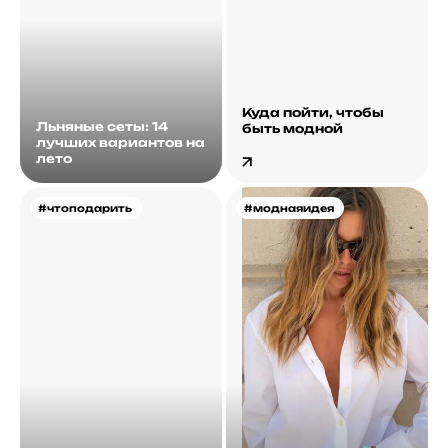
Куда пойти, чтобы
Льняные сеты: 14
быть модной
лучших вариантов на
лето
#чтоподарить
#моднаяидея