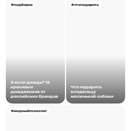
#подборка
#чтоподарить
А если дождь? 12
красивых
Что подарить
дождевиков от
владельцу
российских брендов
маленькой собаки
#модныйпсихолог