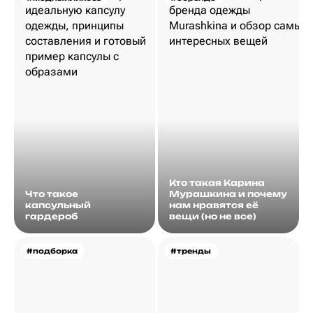
Кто такая Карина
Что такое
Мурашкина и почему
капсульный
нам нравятся её
гардероб
вещи (но не все)
#подборка
#тренды