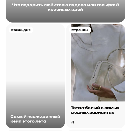
Что подарить любителю падела или гольфа: 8
красивых идей
#вещьдня
#тренды
Тотал-белый в самых
модных вариантах
Самый неожиданный
кейп этого лета