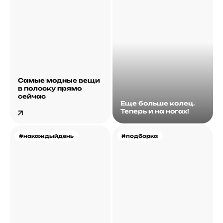
Самые модные вещи
в полоску прямо
сейчас
Еще больше колец.
Теперь и на ногах!
#накаждыйдень
#подборка