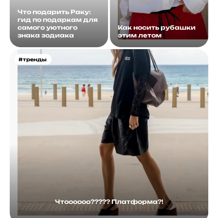
Что подарить Раку:
гид по подаркам для
самого уютного
Как носить рубашки
знака зодиака
этим летом
#тренды
Чтоооооо????? Платформа?!