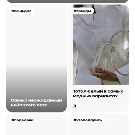
#вещьдня
#тренды
Тотал-белый в самых
модных вариантах
Самый неожиданный
кейп этого лета
#подборка
#чтоподарить