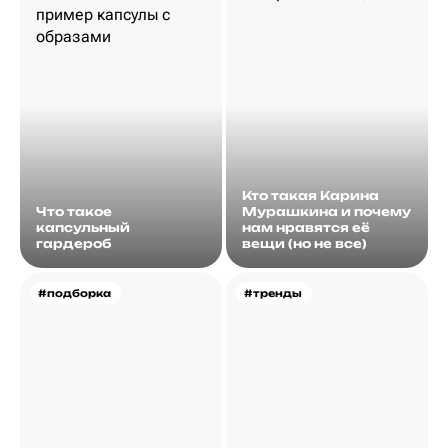
Кто такая Карина
Что такое
Мурашкина и почему
капсульный
нам нравятся её
гардероб
вещи (но не все)
#подборка
#тренды