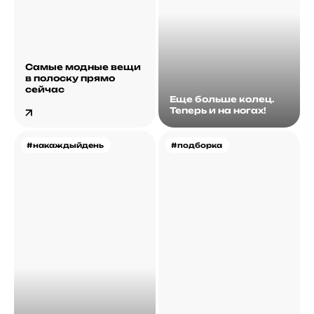
Самые модные вещи
в полоску прямо
сейчас
Еще больше колец.
Теперь и на ногах!
#накаждыйдень
#подборка