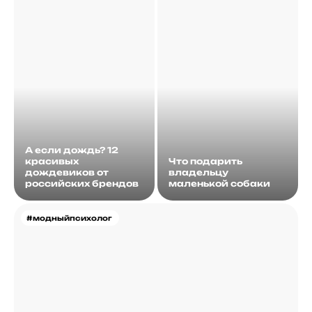
А если дождь? 12
красивых
Что подарить
дождевиков от
владельцу
российских брендов
маленькой собаки
#модныйпсихолог