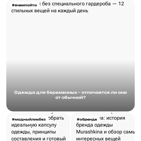
#вчемпойти
Одежда для беременных – отличается ли она
от обычной?
#модныйликбез
#обренде