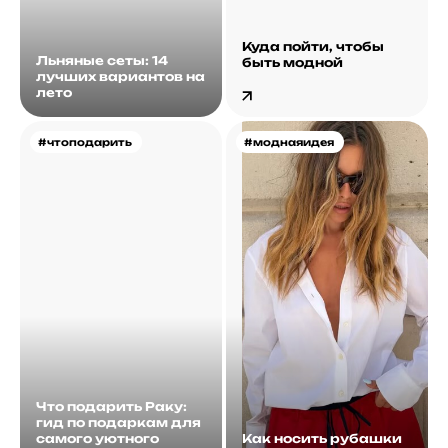
Куда пойти, чтобы
Льняные сеты: 14
быть модной
лучших вариантов на
лето
#чтоподарить
#моднаяидея
Что подарить Раку:
гид по подаркам для
самого уютного
Как носить рубашки