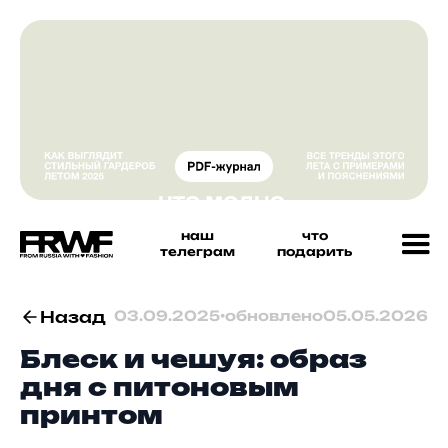
наш
что
телеграм
подарить
Назад
03.09.2025
•
обновлено
05.05.2026
Блеск и чешуя: образ
дня с питоновым
принтом