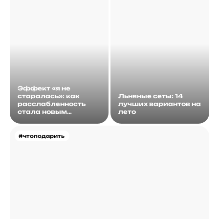
Эффект «я не
старалась»: как
Льняные сеты: 14
расслабленность
лучших вариантов на
стала новым
лето
идеалом
#чтоподарить