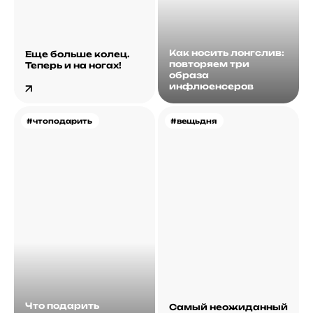
Как носить лонгслив:
Еще больше колец.
повторяем три
Теперь и на ногах!
образа
инфлюенсеров
#чтоподарить
#вещьдня
Что подарить
Самый неожиданный