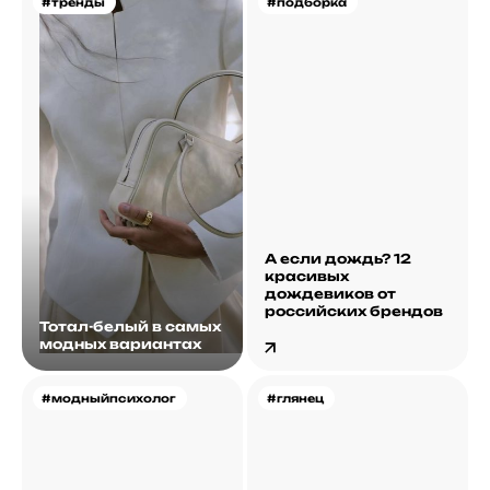
#тренды
#подборка
А если дождь? 12
красивых
дождевиков от
российских брендов
Тотал-белый в самых
модных вариантах
#модныйпсихолог
#глянец