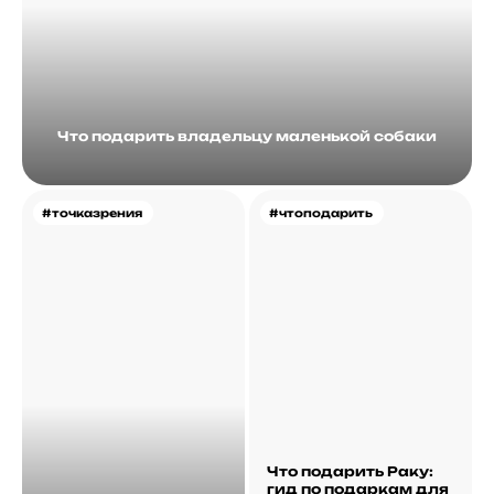
Что подарить владельцу маленькой собаки
#точказрения
#чтоподарить
Что подарить Раку:
гид по подаркам для