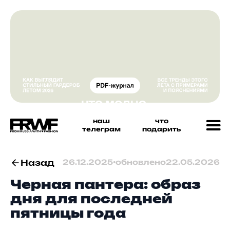
наш
что
телеграм
подарить
Назад
26.12.2025
•
обновлено
22.05.2026
Черная пантера: образ
дня для последней
пятницы года