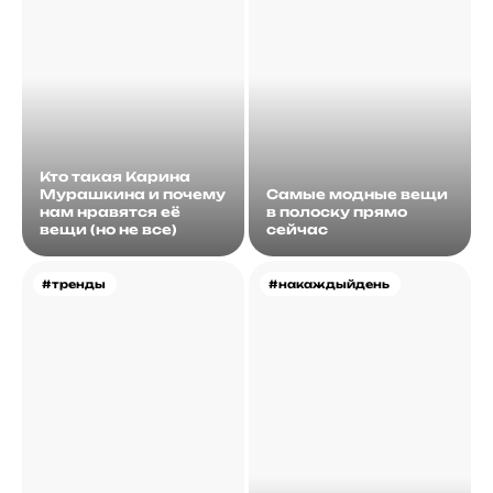
Кто такая Карина
Мурашкина и почему
Самые модные вещи
нам нравятся её
в полоску прямо
вещи (но не все)
сейчас
#тренды
#накаждыйдень