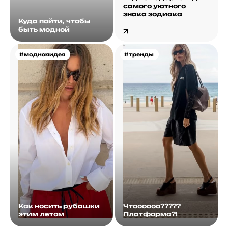
самого уютного
знака зодиака
Куда пойти, чтобы
быть модной
#моднаяидея
#тренды
Как носить рубашки
Чтоооооо?????
этим летом
Платформа?!