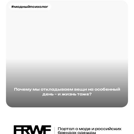
#модныйпсихолог
Почему мы откладываем вещи на особенный
день – и жизнь тоже?
Портал о моде и российских
брендах одежды