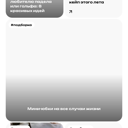
любителю падела
кейп этого лета
или гольфа: 8
красивых идей
#подборка
Мини-юбки на все случаи жизни