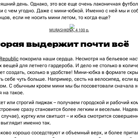
няшний день. Однако, это все еще очень лаконичная футбол
ки с чем угодно. Даже с мини-юбкой. Именно с ней мы и со
нцов, если не носить мини летом, то когда еще?
MURASHKINA, 4 100 р.
торая выдержит почти всё
Republic
покорила наши сердца. Несмотря на бельевое наст
 вещей для летнего гардероба. И дело не столько в колич
ет создать, сколько в удобстве! Мини-юбка в формате скры
ь себе чуть больше. Например, сесть на велосипед, если в
ком. С обычным кроем мини мы бы посоветовали сначала 
 на такое.
ет или строгий пиджак – получаем городской и рабочий ко
астроение сразу становится более легким и веселым. Над
случае), куртку или свитшот – и юбка смотрится совершенн
выглядит именно так.
ково хорошо соседствуют и объемный верх, и более прита