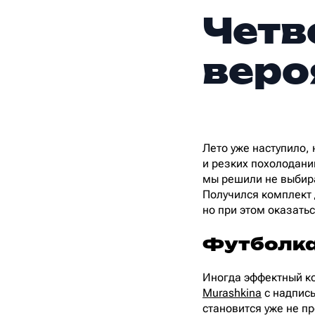
Четв
веро
Лето уже наступило,
и резких похолоданий
мы решили не выбират
Получился комплект 
но при этом оказать
Футболка
Иногда эффектный ко
Murashkina
с надпис
становится уже не 