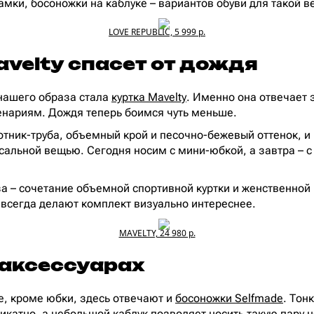
амки, босоножки на каблуке – вариантов обуви для такой в
LOVE REPUBLIC, 5 999 р.
velty спасет от дождя
ашего образа стала
куртка Mavelty
. Именно она отвечает з
нариям. Дождя теперь боимся чуть меньше.
отник-труба, объемный крой и песочно-бежевый оттенок, и 
альной вещью. Сегодня носим с мини-юбкой, а завтра – с
 – сочетание объемной спортивной куртки и женственной
 всегда делают комплект визуально интереснее.
MAVELTY, 24 980 р.
 аксессуарах
е, кроме юбки, здесь отвечают и
босоножки Selfmade
. Тон
ликатно, а небольшой каблук позволяет носить такую пару 