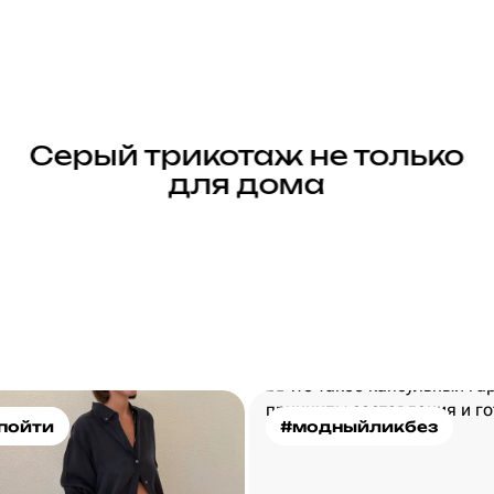
Серый трикотаж не только
для дома
пойти
#модныйликбез