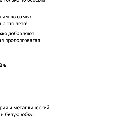
дним из самых
на это лето!
тоже добавляют
ая продолговатая
0 р.
трия и металлический
 и белую юбку.