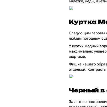
Балетки, кеды, вьетн
Куртка Ma
Следующим героем н
любым погодным сце
У куртки модный вор
максимально универс
шортами.
Фишка нашего образа
отделкой. Контрасты
Черный в
За летнее настроени
выглядят легко и де