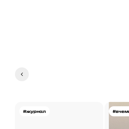
#журнал
#вчем