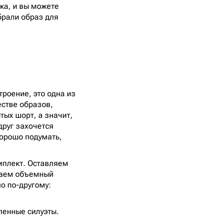
ка, и вы можете
брали образ для
роение, это одна из
естве образов,
тых шорт, а значит,
друг захочется
хорошо подумать,
мплект. Оставляем
еваем объемный
о по-другому:
ленные силуэты.