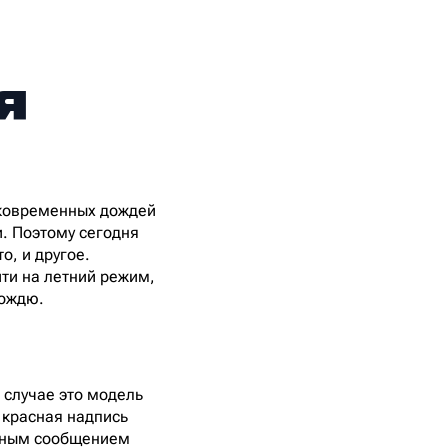
я
тковременных дождей
и. Поэтому сегодня
о, и другое.
йти на летний режим,
дождю.
 случае это модель
 красная надпись
ичным сообщением