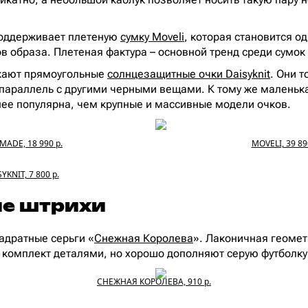
поддерживает плетеную
сумку Moveli
, которая становится о
в образа. Плетеная фактура – основной тренд среди сумок 
жают прямоугольные
солнцезащитные очки Daisyknit
. Они 
параллель с другими черными вещами. К тому же маленьк
ее популярна, чем крупные и массивные модели очков.
MADE, 18 990 р.
MOVELI, 39 89
YKNIT, 7 800 р.
е штрихи
адратные серьги «
Снежная Королева
». Лаконичная геоме
 комплект деталями, но хорошо дополняют серую футболку
СНЕЖНАЯ КОРОЛЕВА, 910 р.