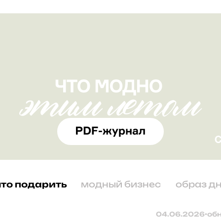
что подарить
модный бизнес
образ д
04.06.2026
•
об