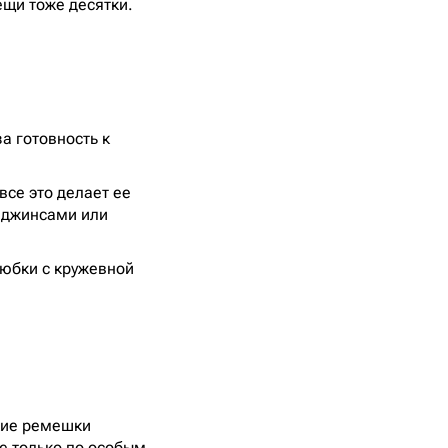
ещи тоже десятки.
а готовность к
все это делает ее
 джинсами или
 юбки с кружевной
кие ремешки
не только по особым