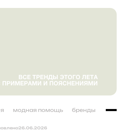
ня
модная помощь
бренды
новлено
26.06.2026