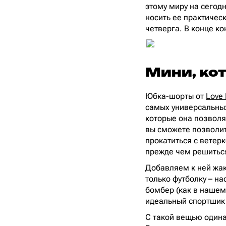
этому миру на сегод
носить ее практичес
четверга. В конце ко
Мини, ко
Юбка-шорты от
Love 
самых универсальных
которые она позволя
вы сможете позволит
прокатиться с ветер
прежде чем решиться
Добавляем к ней жак
только футболку – н
бомбер (как в нашем 
идеальный спортшик 
С такой вещью одина