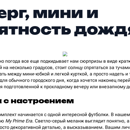
ерг, мини и
ятность дожд
 но погода все еще подкидывает нам сюрпризы в виде кра
 на несколько градусов, стоит солнцу спрятаться за тучам
ь между мини-юбкой и легкой курткой, а просто надеть и т
для обычного городского дня, когда хочется наконец пере
ся подготовленной к прохладному вечеру или внезапному 
 с настроением
мплект начинается с одной интересной футболки. В нашем
ью
My Prime Era
. Светло-серый меланж выглядит понятно, а
просто декоративной деталью, а высказыванием. Вашим л