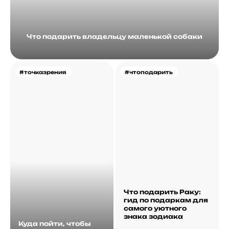
Что подарить владельцу маленькой собаки
#точказрения
#чтоподарить
Что подарить Раку:
гид по подаркам для
самого уютного
знака зодиака
Куда пойти, чтобы