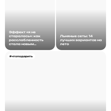
Эффект «я не
старалась»: как
Льняные сеты: 14
расслабленность
лучших вариантов на
стала новым
лето
идеалом
#чтоподарить