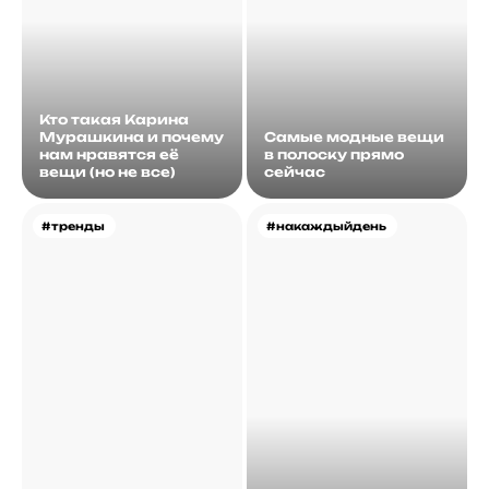
Кто такая Карина
Мурашкина и почему
Самые модные вещи
нам нравятся её
в полоску прямо
вещи (но не все)
сейчас
#тренды
#накаждыйдень