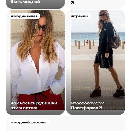
быть модной
#моднаяидея
#тренды
Как носить рубашки
Чтоооооо?????
этим летом
Платформа?!
#модныйпсихолог