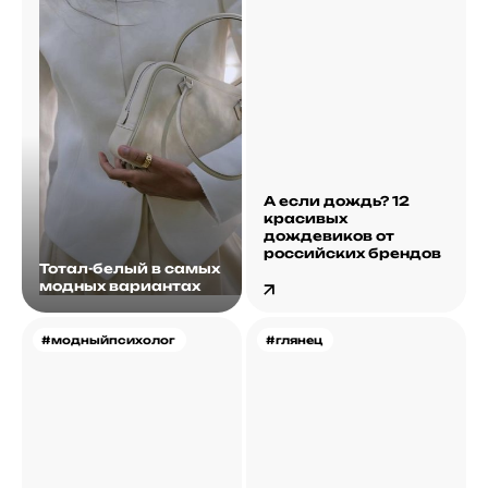
А если дождь? 12
красивых
дождевиков от
российских брендов
Тотал-белый в самых
модных вариантах
#модныйпсихолог
#глянец