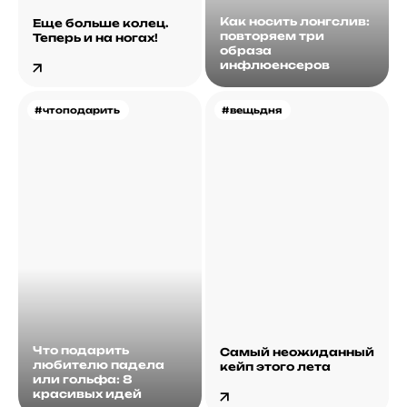
Как носить лонгслив:
Еще больше колец.
повторяем три
Теперь и на ногах!
образа
инфлюенсеров
#чтоподарить
#вещьдня
Что подарить
Самый неожиданный
любителю падела
кейп этого лета
или гольфа: 8
красивых идей