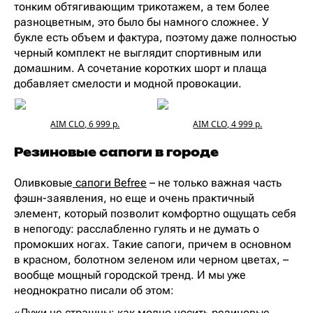
тонким обтягивающим трикотажем, а тем более
разноцветным, это было бы намного сложнее. У
букле есть объем и фактура, поэтому даже полностью
черный комплект не выглядит спортивным или
домашним. А сочетание коротких шорт и плаща
добавляет смелости и модной провокации.
AIM CLO, 6 999 р.
AIM CLO, 4 999 р.
Резиновые сапоги в городе
Оливковые
сапоги Befree
– не только важная часть
фэшн-заявления, но еще и очень практичный
элемент, который позволит комфортно ощущать себя
в непогоду: расслабленно гулять и не думать о
промокших ногах. Такие сапоги, причем в основном
в красном, болотном зеленом или черном цветах, –
вообще мощный городской тренд. И мы уже
неоднократно писали об этом:
«Лужи не страшны: как модно носить резиновые