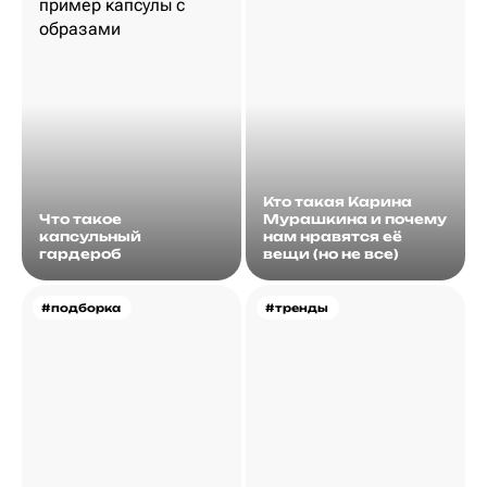
Кто такая Карина
Что такое
Мурашкина и почему
капсульный
нам нравятся её
гардероб
вещи (но не все)
#подборка
#тренды