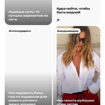
Куда пойти, чтобы
Льняные сеты: 14
быть модной
лучших вариантов на
лето
#чтоподарить
#моднаяидея
Что подарить Раку:
гид по подаркам для
самого уютного
Как носить рубашки
знака зодиака
этим летом