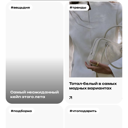
#вещьдня
#тренды
Тотал-белый в самых
модных вариантах
Самый неожиданный
кейп этого лета
#подборка
#чтоподарить