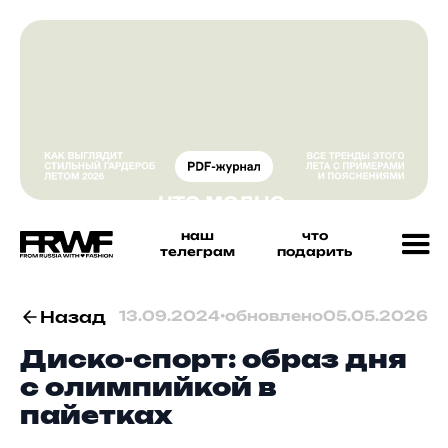
наш
что
телеграм
подарить
Назад
13.09.2024
•
обновлено
05.05.2026
Диско-спорт: образ дня
с олимпийкой в
пайетках