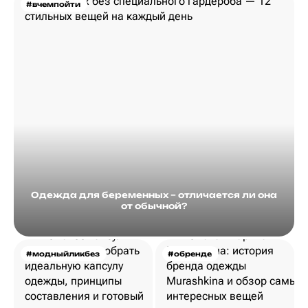
#вчемпойти
Одежда для беременных – отличается ли она
от обычной?
#модныйликбез
#обренде