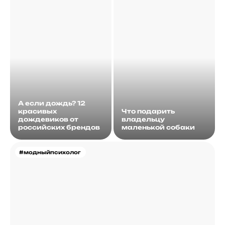
А если дождь? 12
красивых
Что подарить
дождевиков от
владельцу
российских брендов
маленькой собаки
#модныйпсихолог