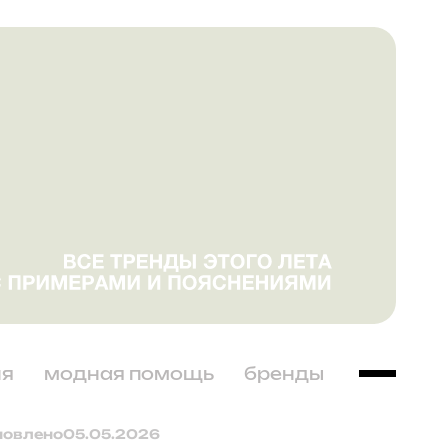
ня
модная помощь
бренды
новлено
05.05.2026