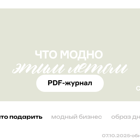
что подарить
модный бизнес
образ д
07.10.2025
•
об