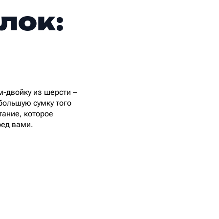
лок:
-двойку из шерсти –
большую сумку того
тание, которое
ред вами.