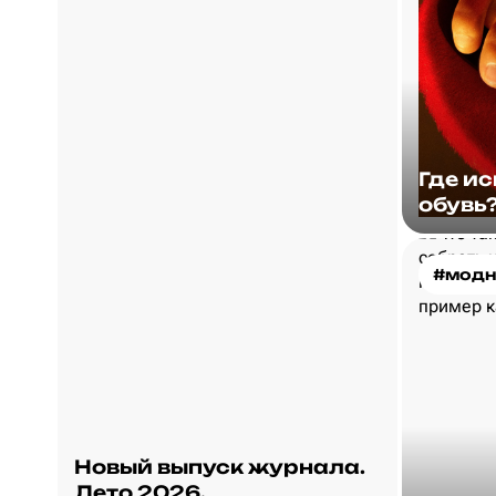
Где и
обувь
#модн
Новый выпуск журнала.
Лето 2026.