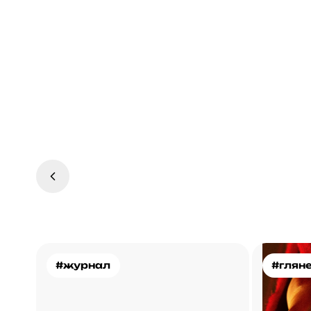
#журнал
#глян