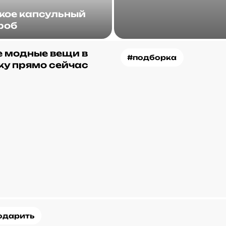
акое капсульный
роб
 модные вещи в
#подборка
ку прямо сейчас
одарить