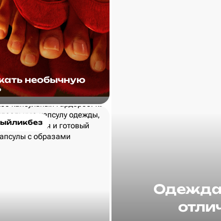
скать необычную
?
ыйликбез
Одежда 
отлич