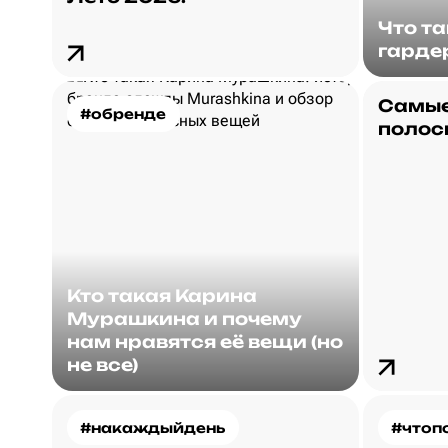
Что т
гарде
Самые
#обренде
полос
Кто такая Карина
Мурашкина и почему
нам нравятся её вещи (но
не все)
#накаждыйдень
#чтоп