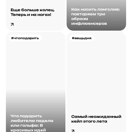
Как носить лонгслив:
Еще больше колец.
повторяем три
Теперь и на ногах!
образа
инфлюенсеров
#чтоподарить
#вещьдня
Что подарить
Самый неожиданный
любителю падела
кейп этого лета
или гольфа: 8
красивых идей