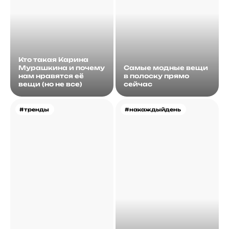
Кто такая Карина
Мурашкина и почему
Самые модные вещи
нам нравятся её
в полоску прямо
вещи (но не все)
сейчас
#тренды
#накаждыйдень