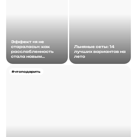
Эффект «я не
старалась»: как
Льняные сеты: 14
расслабленность
лучших вариантов на
стала новым
лето
идеалом
#чтоподарить