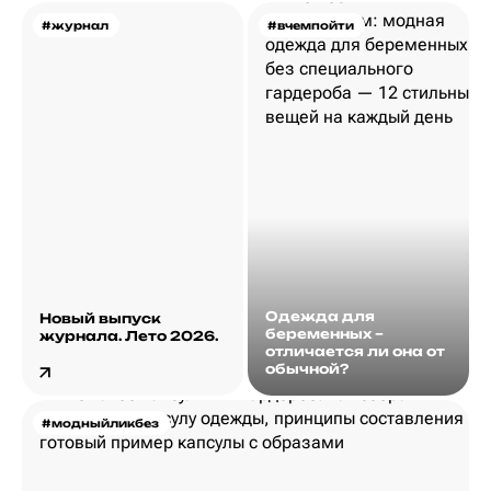
#журнал
#вчемпойти
Одежда для
Новый выпуск
беременных –
журнала. Лето 2026.
отличается ли она от
обычной?
#модныйликбез