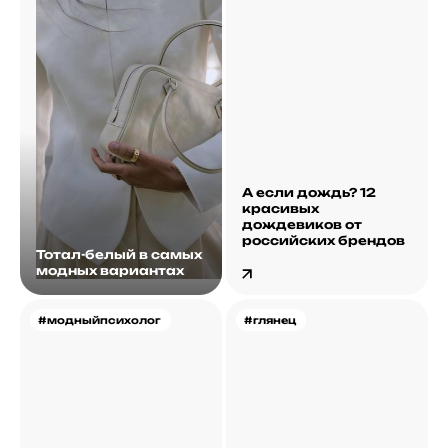
А если дождь? 12
красивых
дождевиков от
российских брендов
Тотал-белый в самых
модных вариантах
#модныйпсихолог
#глянец