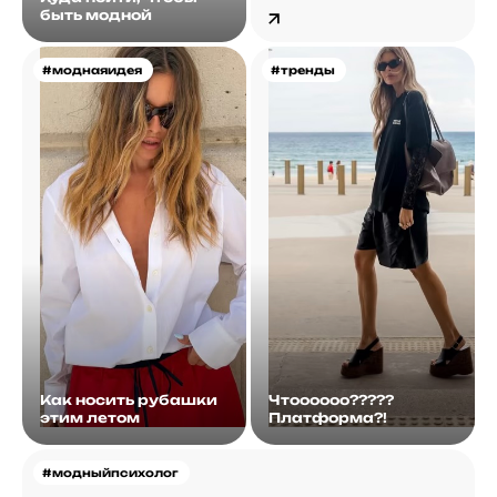
быть модной
#моднаяидея
#тренды
Как носить рубашки
Чтоооооо?????
этим летом
Платформа?!
#модныйпсихолог