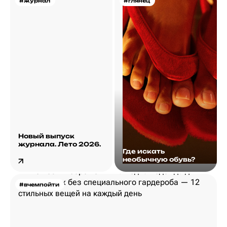
#журнал
#глянец
Новый выпуск
журнала. Лето 2026.
Где искать
необычную обувь?
#вчемпойти