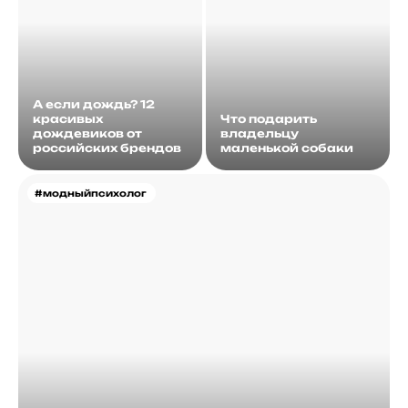
А если дождь? 12
красивых
Что подарить
дождевиков от
владельцу
российских брендов
маленькой собаки
#модныйпсихолог