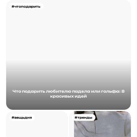
#чтоподарить
Что подарить любителю падела или гольфа: 8
красивых идей
#вещьдня
#тренды