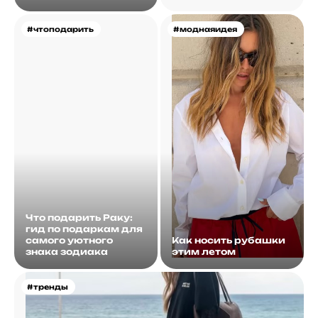
#чтоподарить
#моднаяидея
Что подарить Раку:
гид по подаркам для
самого уютного
Как носить рубашки
знака зодиака
этим летом
#тренды