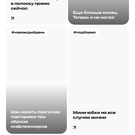
в полоску прямо
сейчас
Еще больше колец.
Теперь и на ногах!
#накаждыйдень
#подборка
Как носить лонгслив:
Мини-юбки на все
повторяем три
случаи жизни
образа
инфлюенсеров