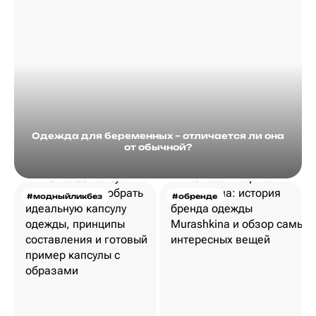
Одежда для беременных – отличается ли она
от обычной?
#модныйликбез
#обренде