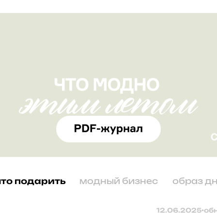
что подарить
модный бизнес
образ д
12.06.2025
•
об