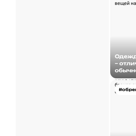
Одежд
– отли
обычн
#обре