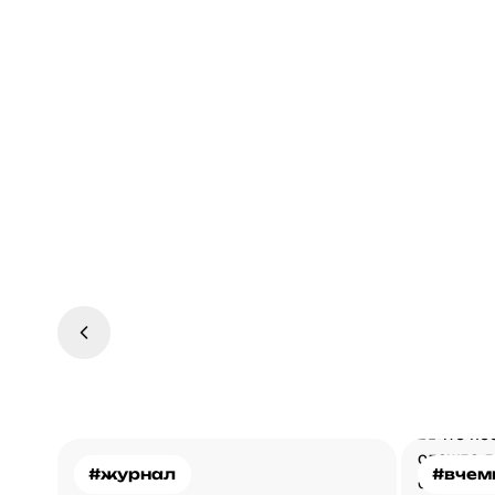
#журнал
#вчем