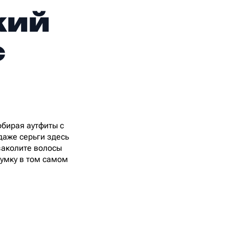
кий
с
обирая аутфиты с
даже серьги здесь
 заколите волосы
сумку в том самом