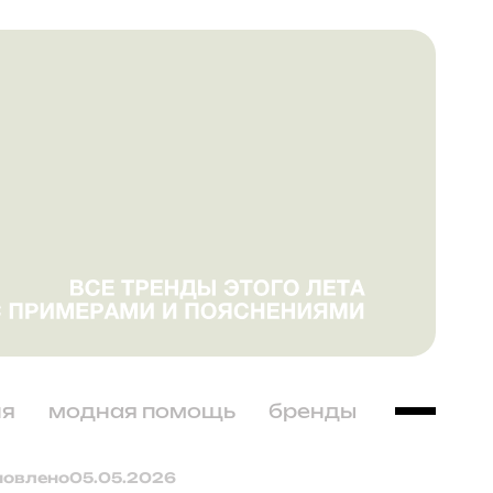
ня
модная помощь
бренды
новлено
05.05.2026