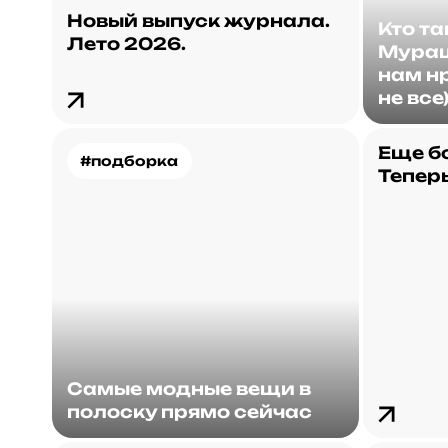
Новый выпуск журнала.
Кто т
Лето 2026.
Мураш
нам нр
не все
Еще б
#подборка
Теперь
Самые модные вещи в
полоску прямо сейчас