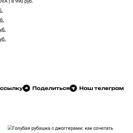
A | 8 990 руб.
б.
б.
уб.
уб.
 ссылку
Поделиться
Наш телеграм