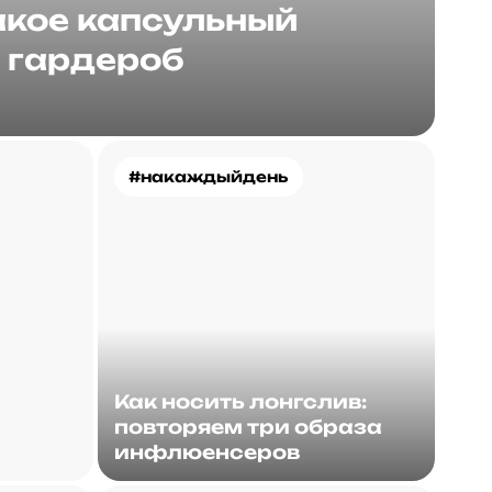
акое капсульный
гардероб
#накаждыйдень
Как носить лонгслив:
повторяем три образа
инфлюенсеров