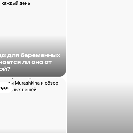
а для беременных
чается ли она от
ой?
нде