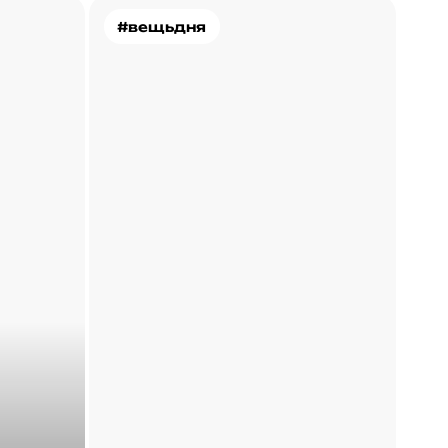
#вещьдня