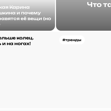
Что т
акая Карина
кина и почему
авятся её вещи (но
)
ольше колец.
#тренды
 и на ногах!