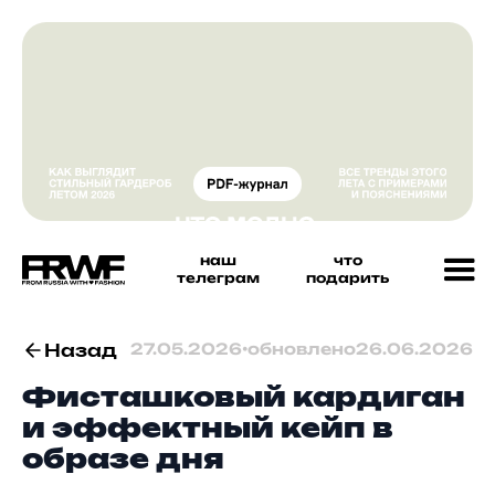
наш
что
телеграм
подарить
Назад
27.05.2026
•
обновлено
26.06.2026
Фисташковый кардиган
и эффектный кейп в
образе дня