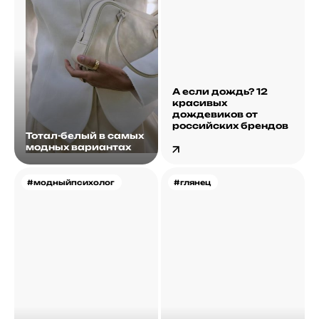
А если дождь? 12
красивых
дождевиков от
российских брендов
Тотал-белый в самых
модных вариантах
#модныйпсихолог
#глянец