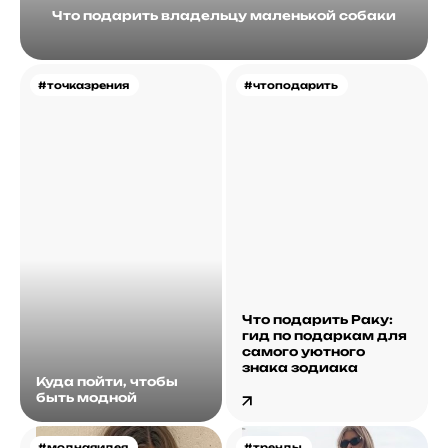
Что подарить владельцу маленькой собаки
#точказрения
#чтоподарить
Что подарить Раку:
гид по подаркам для
самого уютного
знака зодиака
Куда пойти, чтобы
быть модной
#моднаяидея
#тренды