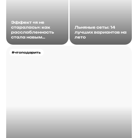
Эффект «я не
старалась»: как
Льняные сеты: 14
расслабленность
лучших вариантов на
стала новым
лето
идеалом
#чтоподарить