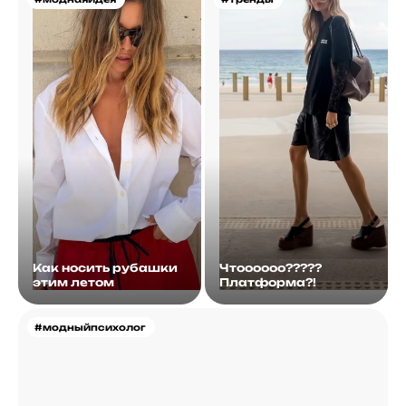
Как носить рубашки
Чтоооооо?????
этим летом
Платформа?!
#модныйпсихолог