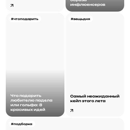
инфлюенсеров
#чтоподарить
#вещьдня
Что подарить
Самый неожиданный
любителю падела
кейп этого лета
или гольфа: 8
красивых идей
#подборка