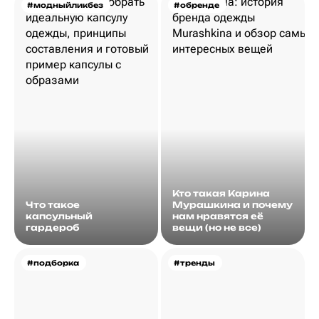
#модныйликбез
#обренде
Кто такая Карина
Что такое
Мурашкина и почему
капсульный
нам нравятся её
гардероб
вещи (но не все)
#подборка
#тренды