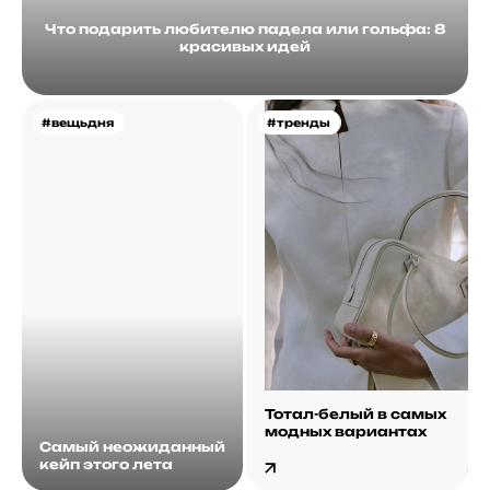
Что подарить любителю падела или гольфа: 8
красивых идей
#вещьдня
#тренды
Тотал-белый в самых
модных вариантах
Самый неожиданный
кейп этого лета