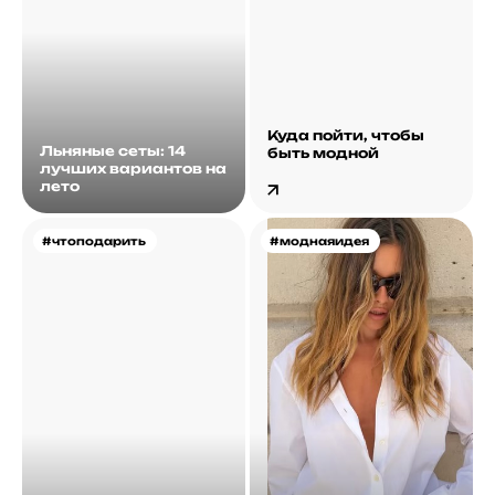
Куда пойти, чтобы
Льняные сеты: 14
быть модной
лучших вариантов на
лето
#чтоподарить
#моднаяидея