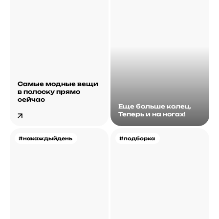
Самые модные вещи
в полоску прямо
сейчас
Еще больше колец.
Теперь и на ногах!
#накаждыйдень
#подборка