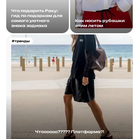
Что подарить Раку:
гид по подаркам для
самого уютного
Как носить рубашки
знака зодиака
этим летом
#тренды
Чтоооооо????? Платформа?!