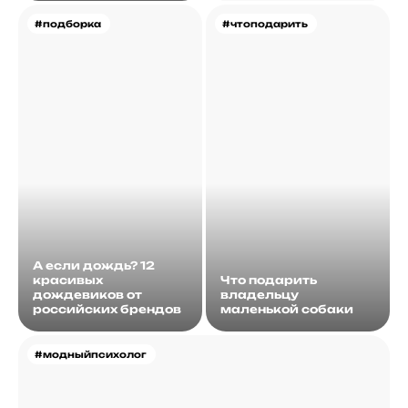
#подборка
#чтоподарить
А если дождь? 12
красивых
Что подарить
дождевиков от
владельцу
российских брендов
маленькой собаки
#модныйпсихолог