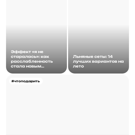
Эффект «я не
старалась»: как
Льняные сеты: 14
расслабленность
лучших вариантов на
стала новым
лето
идеалом
#чтоподарить