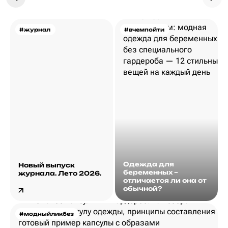
#журнал
#вчемпойти
Одежда для
Новый выпуск
беременных –
журнала. Лето 2026.
отличается ли она от
обычной?
#модныйликбез