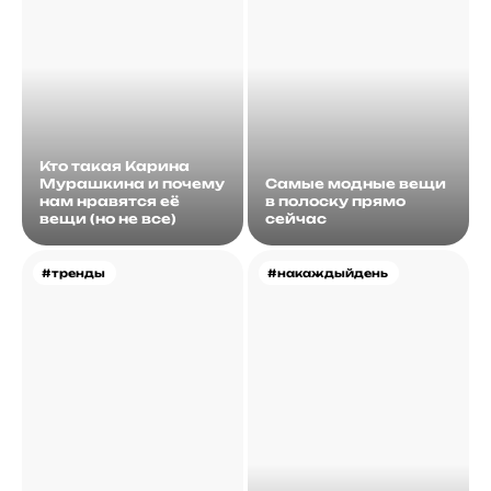
Кто такая Карина
Мурашкина и почему
Самые модные вещи
нам нравятся её
в полоску прямо
вещи (но не все)
сейчас
#тренды
#накаждыйдень