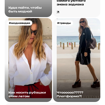
самого уютного
знака зодиака
Куда пойти, чтобы
быть модной
#моднаяидея
#тренды
Как носить рубашки
Чтоооооо?????
этим летом
Платформа?!