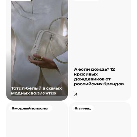
А если дождь? 12
красивых
дождевиков от
российских брендов
Тотал-белый в самых
модных вариантах
#модныйпсихолог
#глянец