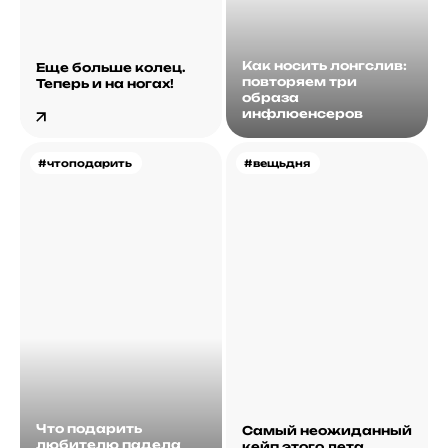
Как носить лонгслив:
Еще больше колец.
повторяем три
Теперь и на ногах!
образа
инфлюенсеров
#чтоподарить
#вещьдня
Что подарить
Самый неожиданный
любителю падела
кейп этого лета