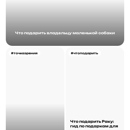
Что подарить владельцу маленькой собаки
#точказрения
#чтоподарить
Что подарить Раку:
гид по подаркам для