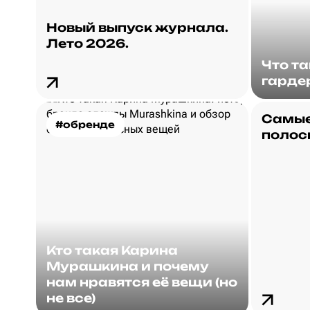
Новый выпуск журнала.
Лето 2026.
Что т
гарде
Самые
#обренде
полос
Кто такая Карина
Мурашкина и почему
нам нравятся её вещи (но
не все)