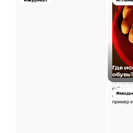
#журнал
#глян
Где и
обувь
#модн