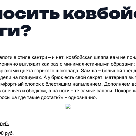
носить ковбо
ги?
апоги в стиле кантри – и нет, ковбойская шляпа вам не по
монично выглядит как раз с минималистичными образами: 
рюками цвета горького шоколада. Замша – большой тренд 
ели на подиумах. А у брюк есть свой секрет: материал выг
комфортный хлопок с блестящим напылением. Дополняем вс
 звеньев и ободком, а на ноги – те самые сапоги. Покорен
осы «а где такие достать?» – однозначно.
руб.
90 руб.