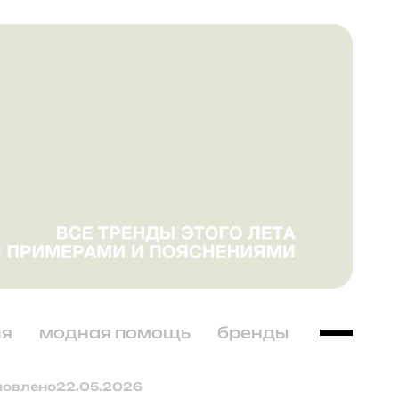
ня
модная помощь
бренды
новлено
22.05.2026