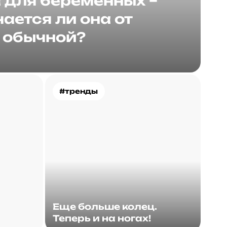
для беременных –
ается ли она от
обычной?
#тренды
Еще больше колец.
Теперь и на ногах!