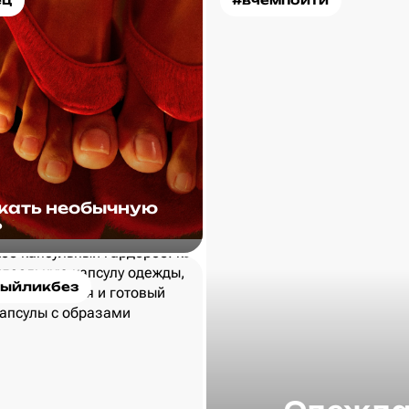
ец
#вчемпойти
скать необычную
?
ыйликбез