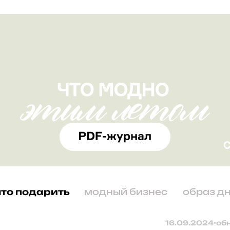
что подарить
модный бизнес
образ д
16.09.2024
•
об