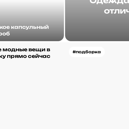
Одежда 
отлич
акое капсульный
роб
 модные вещи в
#подборка
ку прямо сейчас