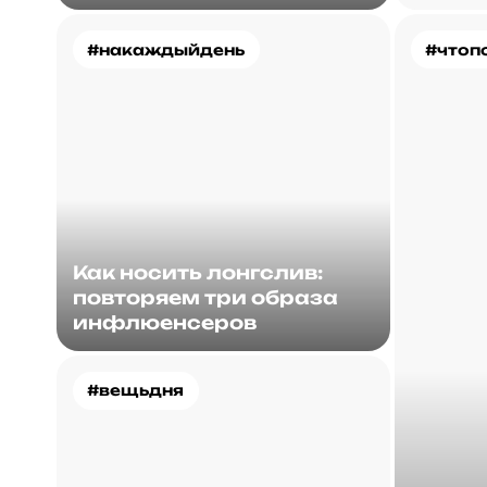
#накаждыйдень
#чтоп
Как носить лонгслив:
повторяем три образа
инфлюенсеров
#вещьдня