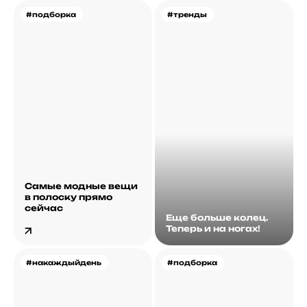
#подборка
#тренды
Самые модные вещи
в полоску прямо
сейчас
Еще больше колец.
Теперь и на ногах!
#накаждыйдень
#подборка