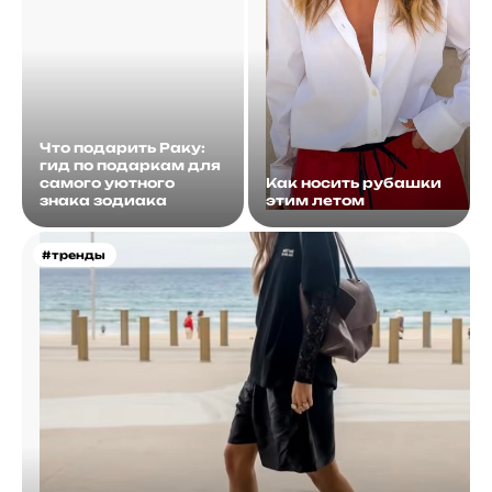
Что подарить Раку:
гид по подаркам для
самого уютного
Как носить рубашки
знака зодиака
этим летом
#тренды