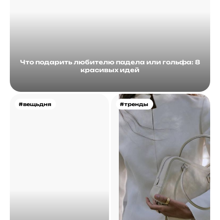
Что подарить любителю падела или гольфа: 8
красивых идей
#вещьдня
#тренды