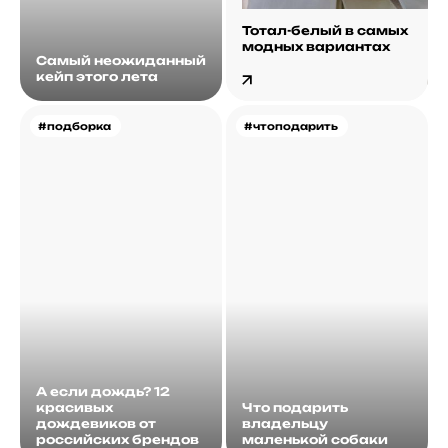
Тотал-белый в самых
модных вариантах
Самый неожиданный
кейп этого лета
#подборка
#чтоподарить
А если дождь? 12
красивых
Что подарить
дождевиков от
владельцу
российских брендов
маленькой собаки