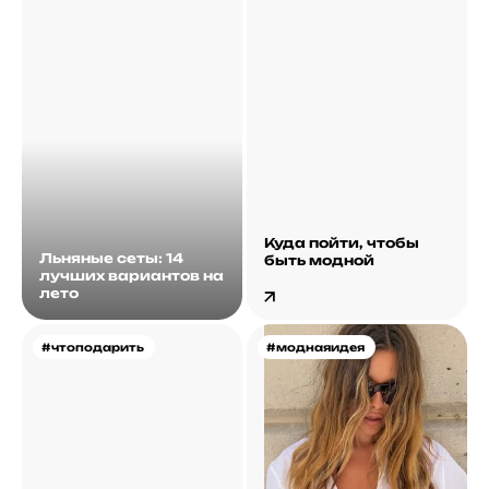
Куда пойти, чтобы
Льняные сеты: 14
быть модной
лучших вариантов на
лето
#чтоподарить
#моднаяидея