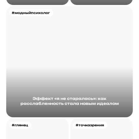
#модныйпсихолог
Эффект «я не старалась»: как
расслабленность стала новым идеалом
#глянец
#точказрения