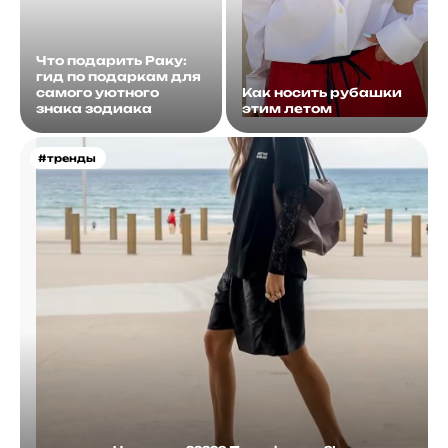
Что подарить Раку:
гид по подаркам для
самого уютного
Как носить рубашки
знака зодиака
этим летом
#тренды