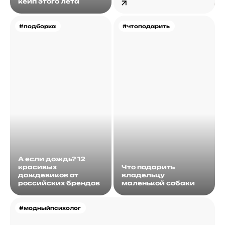
кейп этого лета
#подборка
#чтоподарить
А если дождь? 12
красивых
Что подарить
дождевиков от
владельцу
российских брендов
маленькой собаки
#модныйпсихолог