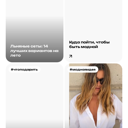
Куда пойти, чтобы
Льняные сеты: 14
быть модной
лучших вариантов на
лето
#чтоподарить
#моднаяидея