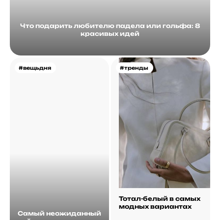
Что подарить любителю падела или гольфа: 8
красивых идей
#вещьдня
#тренды
Тотал-белый в самых
модных вариантах
Самый неожиданный