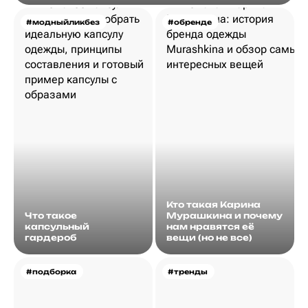
#модныйликбез
#обренде
Кто такая Карина
Что такое
Мурашкина и почему
капсульный
нам нравятся её
гардероб
вещи (но не все)
#подборка
#тренды