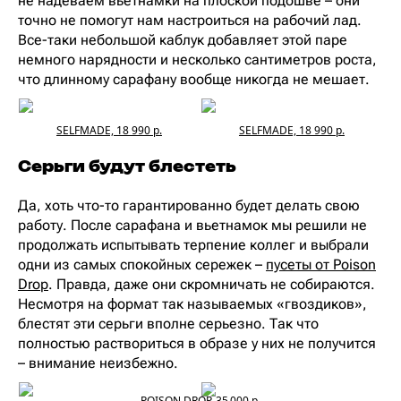
не надеваем вьетнамки на плоской подошве – они
точно не помогут нам настроиться на рабочий лад.
Все-таки небольшой каблук добавляет этой паре
немного нарядности и несколько сантиметров роста,
что длинному сарафану вообще никогда не мешает.
SELFMADE, 18 990 р.
SELFMADE, 18 990 р.
Серьги будут блестеть
Да, хоть что-то гарантированно будет делать свою
работу. После сарафана и вьетнамок мы решили не
продолжать испытывать терпение коллег и выбрали
одни из самых спокойных сережек –
пусеты от Poison
Drop
. Правда, даже они скромничать не собираются.
Несмотря на формат так называемых «гвоздиков»,
блестят эти серьги вполне серьезно. Так что
полностью раствориться в образе у них не получится
– внимание неизбежно.
POISON DROP, 35 000 р.