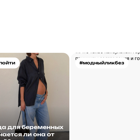
пойти
#модныйликбез
а для беременных
чается ли она от