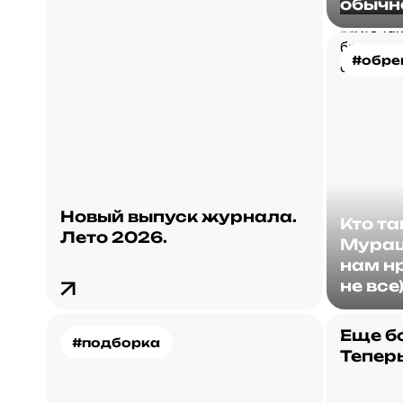
обычн
#обре
Новый выпуск журнала.
Кто т
Лето 2026.
Мураш
нам нр
не все
Еще б
#подборка
Теперь