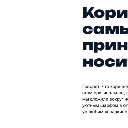
Кори
сам
прин
носи
Говорят, что коричн
этом оригинальное, 
мы сложили вокруг н
уютным шарфом в отт
уж любим «сладкие» 