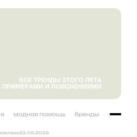
ня
модная помощь
бренды
новлено
22.05.2026