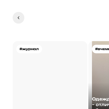
#журнал
#вчем
Одежд
– отли