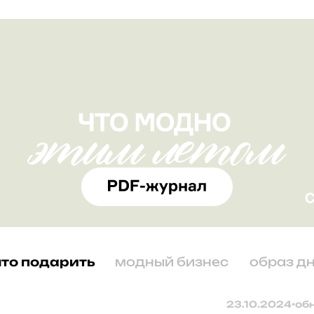
что подарить
модный бизнес
образ д
23.10.2024
•
об