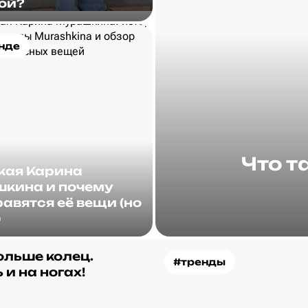
ой?
нде
Что т
акая Карина
кина и почему
авятся её вещи (но
)
ольше колец.
#тренды
 и на ногах!