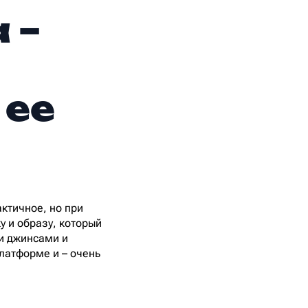
 –
 ее
актичное, но при
у и образу, который
и джинсами и
платформе и – очень