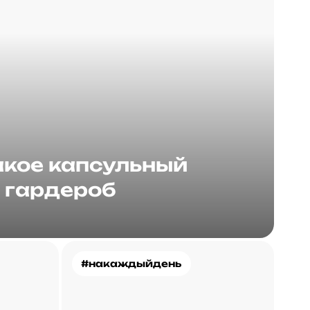
акое капсульный
гардероб
#накаждыйдень