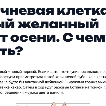
чневая клетка
ый желанный
т осени. С чем
ть?
евый – новый черный. Если ищете что-то универсальное, пр
советуем присмотреться к этой коричневой рубашке в клетк
ее: с будто бы винтажной дубленкой, широкими гранжевым
енке какао. Затем в ход идут базовые ботинки на тонкой 
определения – сумка цвета ванили.