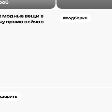
роб
 модные вещи в
#подборка
ку прямо сейчас
одарить