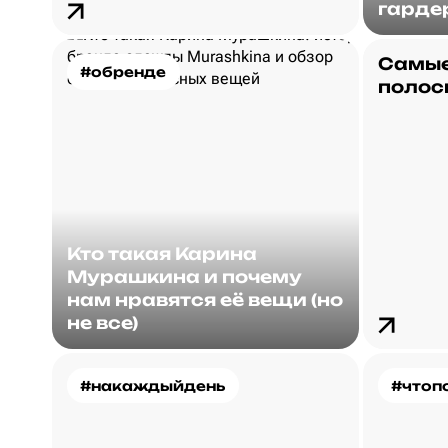
гарде
Самые
#обренде
полос
Кто такая Карина
Мурашкина и почему
нам нравятся её вещи (но
не все)
#накаждыйдень
#чтоп