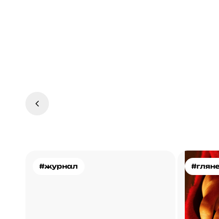
#журнал
#глян