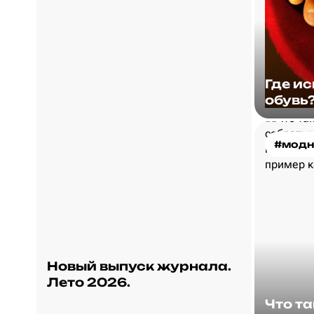
Где и
обувь
#модн
Новый выпуск журнала.
Лето 2026.
Что т