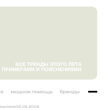
ня
модная помощь
бренды
новлено
05.05.2026