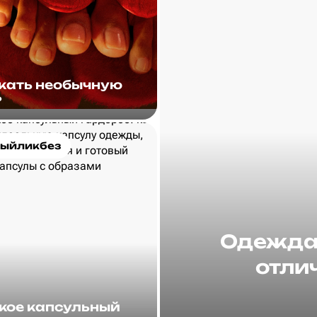
скать необычную
?
ыйликбез
Одежда 
отлич
акое капсульный