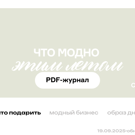
что подарить
модный бизнес
образ д
19.09.2025
•
об