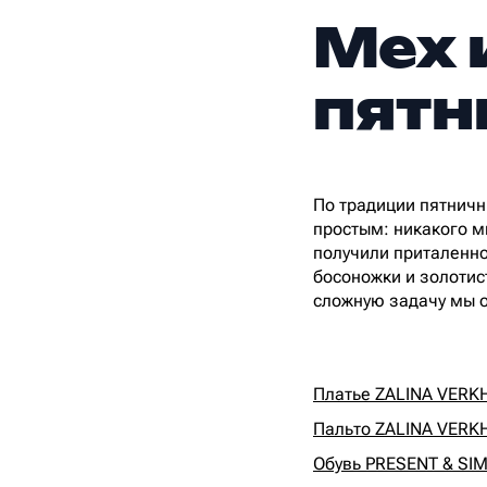
Мех 
пятн
По традиции пятничн
простым: никакого м
получили приталенно
босоножки и золотист
сложную задачу мы о
Платье ZALINA VERKH
Пальто ZALINA VERKH
Обувь PRESENT & SIMP