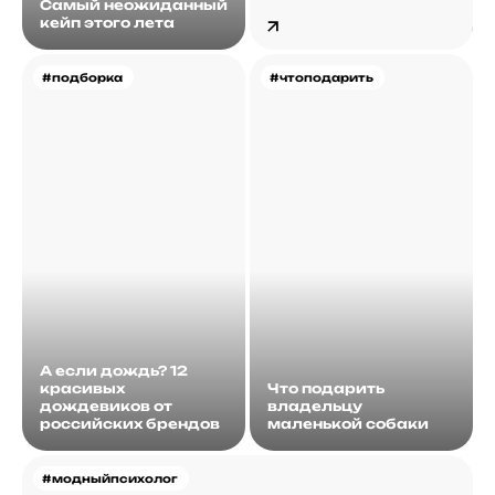
Самый неожиданный
кейп этого лета
#подборка
#чтоподарить
А если дождь? 12
красивых
Что подарить
дождевиков от
владельцу
российских брендов
маленькой собаки
#модныйпсихолог