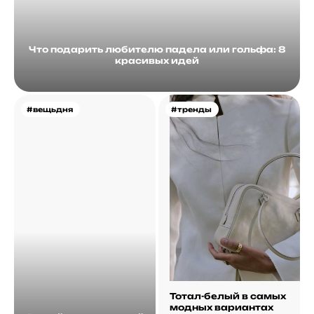
Что подарить любителю падела или гольфа: 8
красивых идей
#вещьдня
#тренды
Тотал-белый в самых
модных вариантах