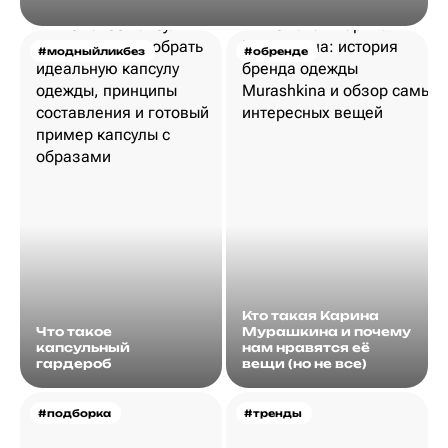
#модныйликбез
#обренде
Кто такая Карина
Что такое
Мурашкина и почему
капсульный
нам нравятся её
гардероб
вещи (но не все)
#подборка
#тренды