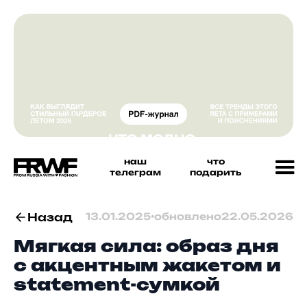
наш
что
телеграм
подарить
Назад
13.01.2025
•
обновлено
22.05.2026
Мягкая сила: образ дня
с акцентным жакетом и
statement-сумкой