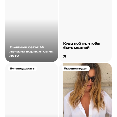
Куда пойти, чтобы
Льняные сеты: 14
быть модной
лучших вариантов на
лето
#чтоподарить
#моднаяидея