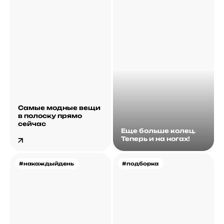
Самые модные вещи
в полоску прямо
сейчас
Еще больше колец.
Теперь и на ногах!
#накаждыйдень
#подборка