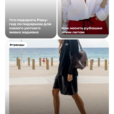
Что подарить Раку:
гид по подаркам для
самого уютного
Как носить рубашки
знака зодиака
этим летом
#тренды