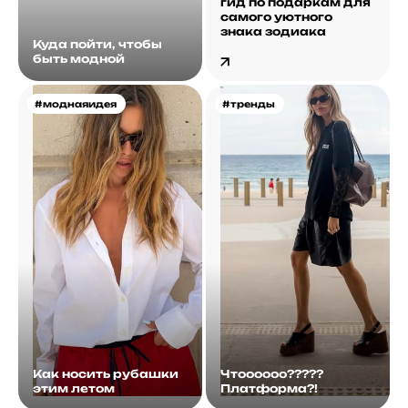
гид по подаркам для
самого уютного
знака зодиака
Куда пойти, чтобы
быть модной
#моднаяидея
#тренды
Как носить рубашки
Чтоооооо?????
этим летом
Платформа?!