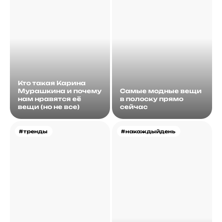
Кто такая Карина
Мурашкина и почему
Самые модные вещи
нам нравятся её
в полоску прямо
вещи (но не все)
сейчас
#тренды
#накаждыйдень