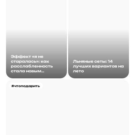
Эффект «я не
старалась»: как
Льняные сеты: 14
расслабленность
лучших вариантов на
стала новым
лето
идеалом
#чтоподарить