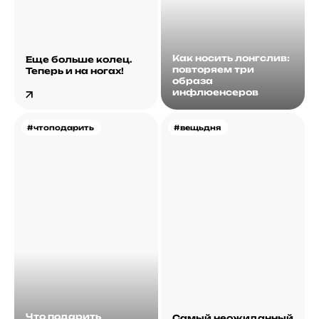
Как носить лонгслив:
Еще больше колец.
повторяем три
Теперь и на ногах!
образа
инфлюенсеров
#чтоподарить
#вещьдня
Что подарить
Самый неожиданный