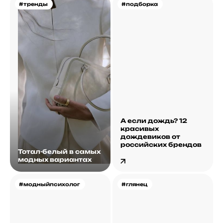
#тренды
#подборка
А если дождь? 12
красивых
дождевиков от
российских брендов
Тотал-белый в самых
модных вариантах
#модныйпсихолог
#глянец