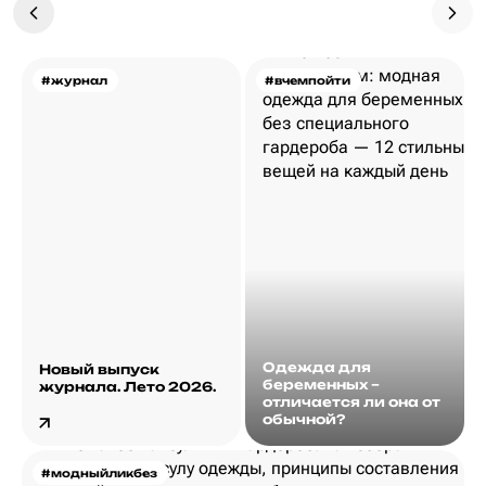
#журнал
#вчемпойти
Одежда для
Новый выпуск
беременных –
журнала. Лето 2026.
отличается ли она от
обычной?
#модныйликбез