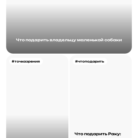
Что подарить владельцу маленькой собаки
#точказрения
#чтоподарить
Что подарить Раку: