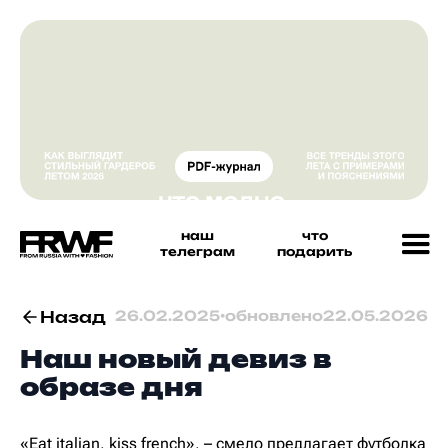
наш
что
телеграм
подарить
Назад
26.02.2025
•
обновлено
22.05.2026
Наш новый девиз в
образе дня
«Eat italian, kiss french», – смело предлагает футболка