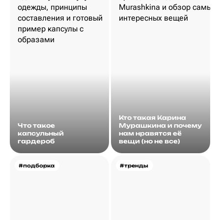
Кто такая Карина
Что такое
Мурашкина и почему
капсульный
нам нравятся её
гардероб
вещи (но не все)
#подборка
#тренды