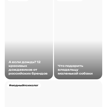
А если дождь? 12
красивых
Что подарить
дождевиков от
владельцу
российских брендов
маленькой собаки
#модныйпсихолог