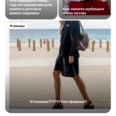
Что подарить Раку:
гид по подаркам для
самого уютного
Как носить рубашки
знака зодиака
этим летом
#тренды
Чтоооооо????? Платформа?!