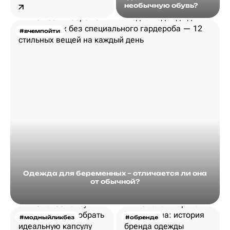
необычную обувь?
#вчемпойти
Одежда для беременных – отличается ли она
от обычной?
#модныйликбез
#обренде