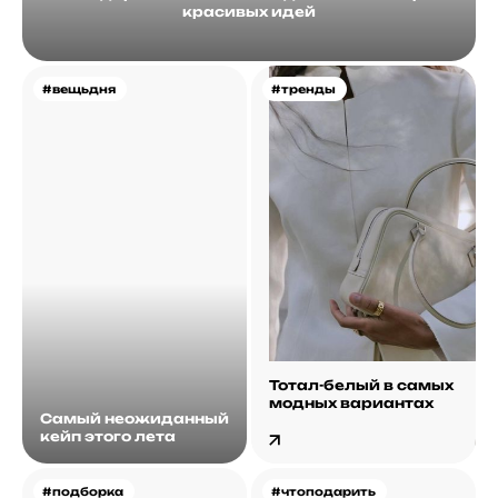
красивых идей
#вещьдня
#тренды
Тотал-белый в самых
модных вариантах
Самый неожиданный
кейп этого лета
#подборка
#чтоподарить