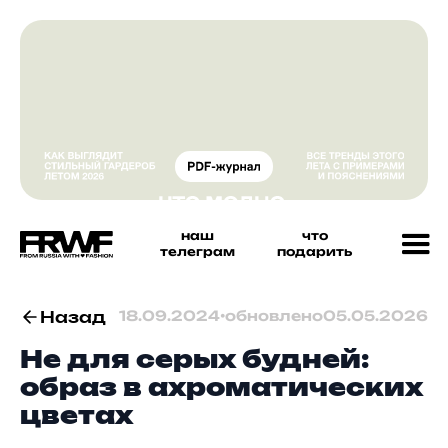
наш
что
телеграм
подарить
Назад
18.09.2024
•
обновлено
05.05.2026
Не для серых будней:
образ в ахроматических
цветах