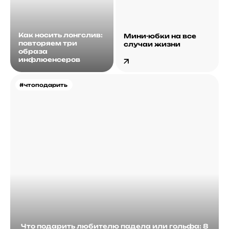
Как носить лонгслив:
Мини-юбки на все
повторяем три
случаи жизни
образа
инфлюенсеров
#чтоподарить
Что подарить любителю падела или гольфа: 8