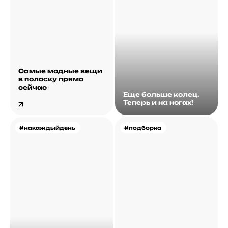
Самые модные вещи
в полоску прямо
сейчас
Еще больше колец.
Теперь и на ногах!
#накаждыйдень
#подборка