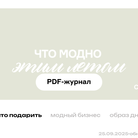
что подарить
модный бизнес
образ д
25.09.2025
•
об