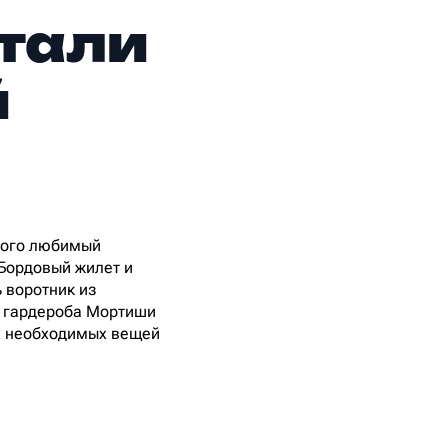
стали
й
 кого любимый
 Бордовый жилет и
 воротник из
из гардероба Мортиши
ех необходимых вещей