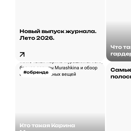
Новый выпуск журнала.
Лето 2026.
Что т
гарде
Самые
#обренде
полос
Кто такая Карина