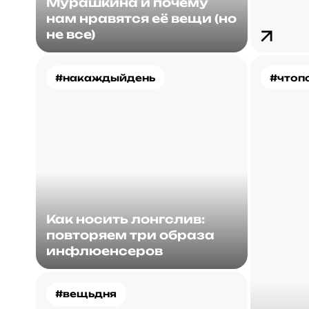
Мурашкина и почему
нам нравятся её вещи (но
не все)
#накаждыйдень
#чтоп
Как носить лонгслив:
повторяем три образа
инфлюенсеров
#вещьдня