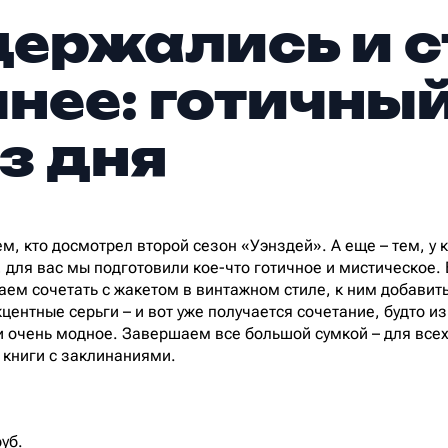
держались и 
нее: готичны
з дня
м, кто досмотрел второй сезон «Уэнздей». А еще – тем, у
, для вас мы подготовили кое-что готичное и мистическое.
ем сочетать с жакетом в винтажном стиле, к ним добавить
кцентные серьги – и вот уже получается сочетание, будто 
и очень модное. Завершаем все большой сумкой – для вс
 книги с заклинаниями.
руб.