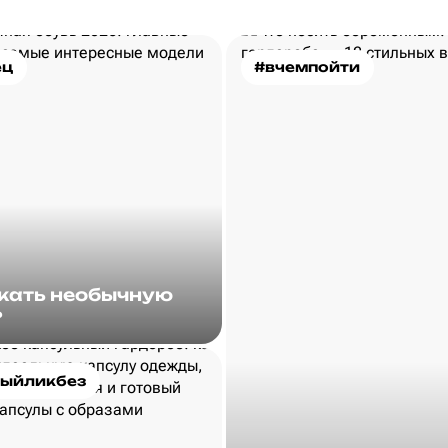
ец
#вчемпойти
скать необычную
?
ыйликбез