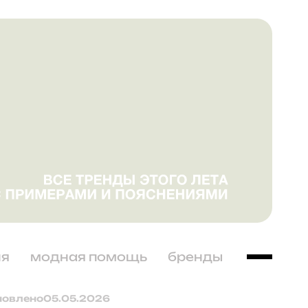
ня
модная помощь
бренды
новлено
05.05.2026