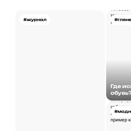
#журнал
#глян
Где и
обувь
#модн