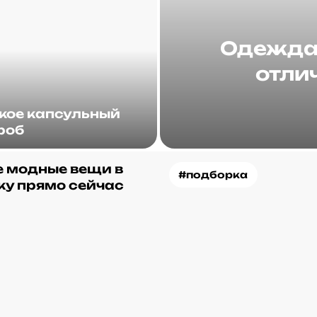
Одежда 
отлич
акое капсульный
роб
 модные вещи в
#подборка
ку прямо сейчас