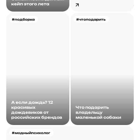
кейп этого лета
#подборка
#чтоподарить
А если дождь? 12
красивых
Что подарить
дождевиков от
владельцу
российских брендов
маленькой собаки
#модныйпсихолог