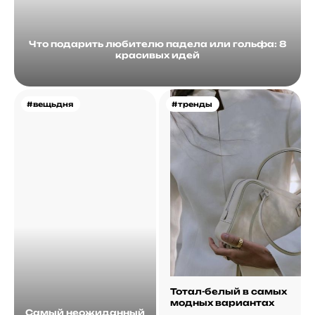
Что подарить любителю падела или гольфа: 8
красивых идей
#вещьдня
#тренды
Тотал-белый в самых
модных вариантах
Самый неожиданный