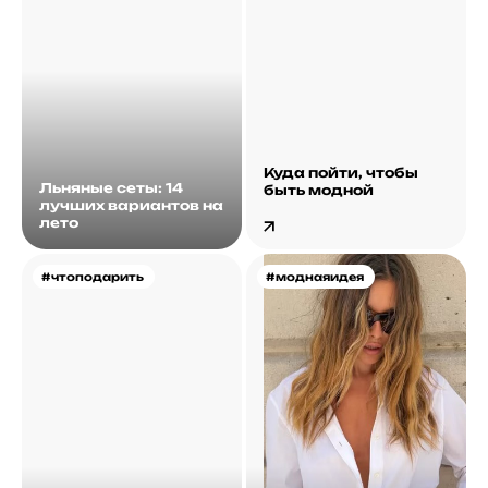
Куда пойти, чтобы
Льняные сеты: 14
быть модной
лучших вариантов на
лето
#чтоподарить
#моднаяидея