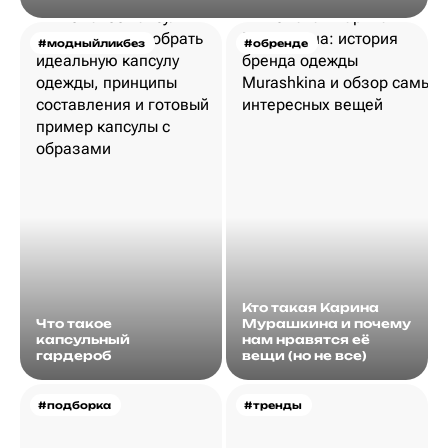
#модныйликбез
#обренде
Кто такая Карина
Что такое
Мурашкина и почему
капсульный
нам нравятся её
гардероб
вещи (но не все)
#подборка
#тренды