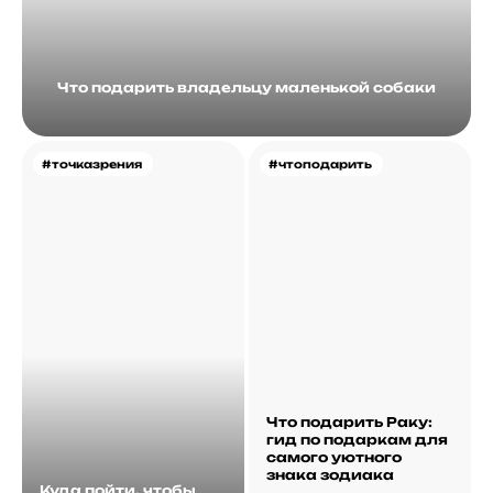
Что подарить владельцу маленькой собаки
#точказрения
#чтоподарить
Что подарить Раку:
гид по подаркам для
самого уютного
знака зодиака
Куда пойти, чтобы