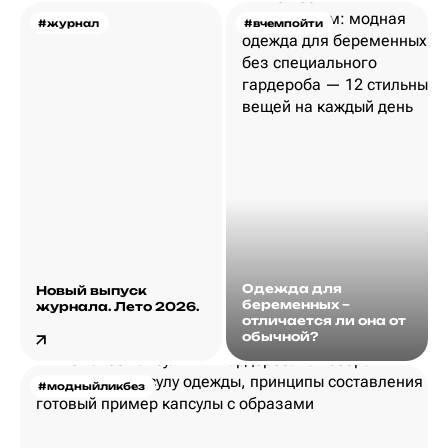
#журнал
#вчемпойти
Одежда для
Новый выпуск
беременных –
журнала. Лето 2026.
отличается ли она от
обычной?
#модныйликбез