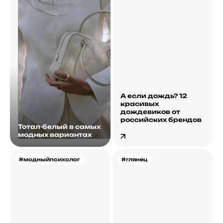
А если дождь? 12
красивых
дождевиков от
российских брендов
Тотал-белый в самых
модных вариантах
#модныйпсихолог
#глянец