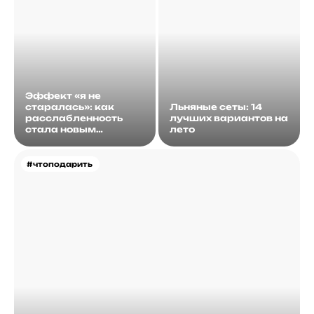
Эффект «я не
старалась»: как
Льняные сеты: 14
расслабленность
лучших вариантов на
стала новым
лето
идеалом
#чтоподарить