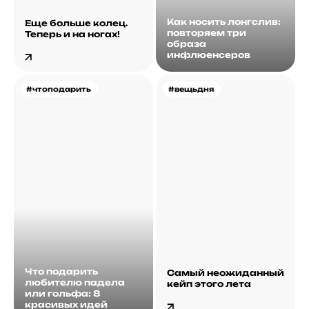
Как носить лонгслив:
Еще больше колец.
повторяем три
Теперь и на ногах!
образа
инфлюенсеров
#чтоподарить
#вещьдня
Что подарить
Самый неожиданный
любителю падела
кейп этого лета
или гольфа: 8
красивых идей