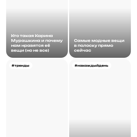
Кто такая Карина
Мурашкина и почему
Самые модные вещи
нам нравятся её
в полоску прямо
вещи (но не все)
сейчас
#тренды
#накаждыйдень