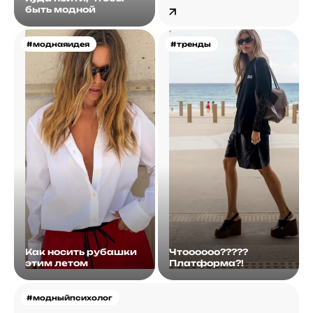
быть модной
#моднаяидея
#тренды
Как носить рубашки
Чтоооооо?????
этим летом
Платформа?!
#модныйпсихолог