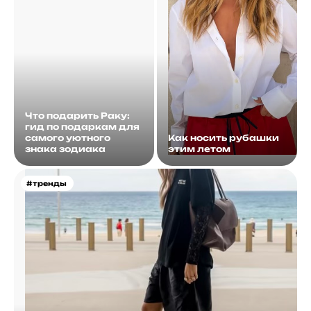
Что подарить Раку:
гид по подаркам для
самого уютного
Как носить рубашки
знака зодиака
этим летом
#тренды