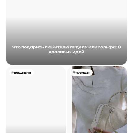
Что подарить любителю падела или гольфа: 8
красивых идей
#вещьдня
#тренды