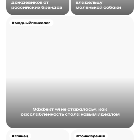
дождевиков от
владельцу
российских брендов
маленькой собаки
#модныйпсихолог
Эффект «я не старалась»: как
расслабленность стала новым идеалом
#глянец
#точказрения