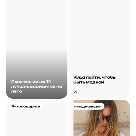
Куда пойти, чтобы
Льняные сеты: 14
быть модной
лучших вариантов на
лето
#чтоподарить
#моднаяидея