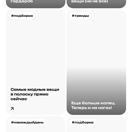
гардероб
вещи (но не все)
#подборка
#тренды
Самые модные вещи
в полоску прямо
сейчас
Еще больше колец.
Теперь и на ногах!
#накаждыйдень
#подборка