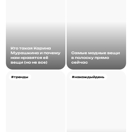
Кто такая Карина
Мурашкина и почему
Самые модные вещи
нам нравятся её
в полоску прямо
вещи (но не все)
сейчас
#тренды
#накаждыйдень