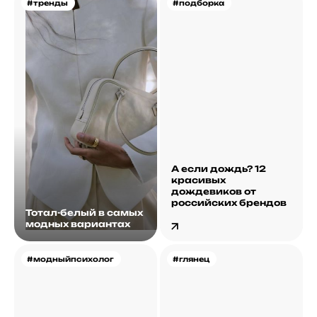
#тренды
#подборка
А если дождь? 12
красивых
дождевиков от
российских брендов
Тотал-белый в самых
модных вариантах
#модныйпсихолог
#глянец