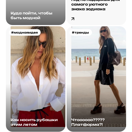
самого уютного
знака зодиака
Куда пойти, чтобы
быть модной
#моднаяидея
#тренды
Как носить рубашки
Чтоооооо?????
этим летом
Платформа?!