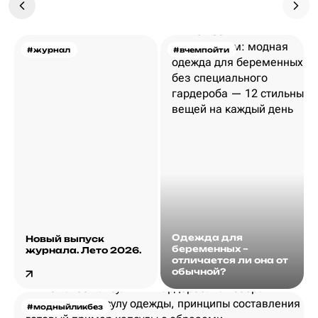
#журнал
#вчемпойти
Одежда для
Новый выпуск
беременных –
журнала. Лето 2026.
отличается ли она от
обычной?
#модныйликбез