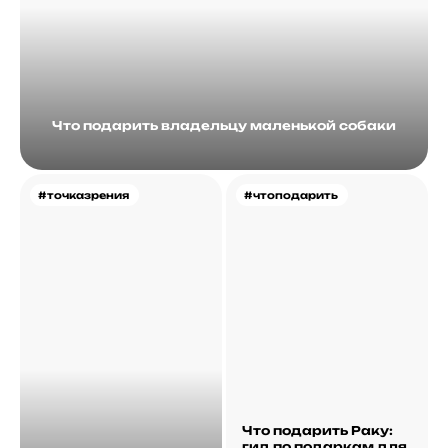
Что подарить владельцу маленькой собаки
#точказрения
#чтоподарить
Что подарить Раку:
гид по подаркам для