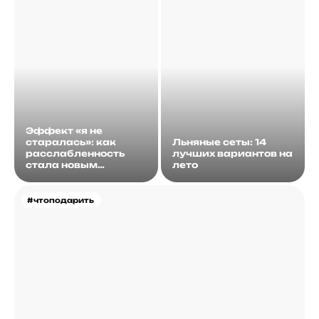
Эффект «я не
старалась»: как
Льняные сеты: 14
расслабленность
лучших вариантов на
стала новым
лето
идеалом
#чтоподарить