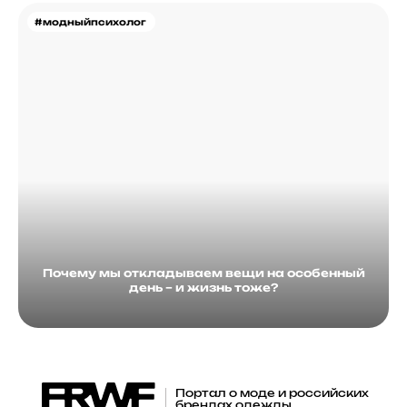
#модныйпсихолог
Почему мы откладываем вещи на особенный
день – и жизнь тоже?
Портал о моде и российских
брендах одежды