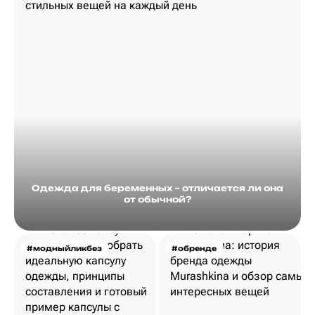
Одежда для беременных – отличается ли она
от обычной?
#модныйликбез
#обренде