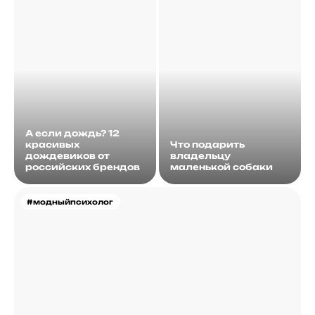
А если дождь? 12
красивых
Что подарить
дождевиков от
владельцу
российских брендов
маленькой собаки
#модныйпсихолог