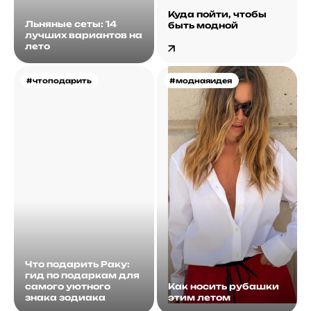
Куда пойти, чтобы
Льняные сеты: 14
быть модной
лучших вариантов на
лето
#чтоподарить
#моднаяидея
Что подарить Раку:
гид по подаркам для
самого уютного
Как носить рубашки
знака зодиака
этим летом