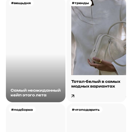
#вещьдня
#тренды
Тотал-белый в самых
модных вариантах
Самый неожиданный
кейп этого лета
#подборка
#чтоподарить