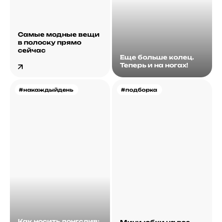
Самые модные вещи
в полоску прямо
сейчас
Еще больше колец.
Теперь и на ногах!
#накаждыйдень
#подборка
Как носить лонгслив: