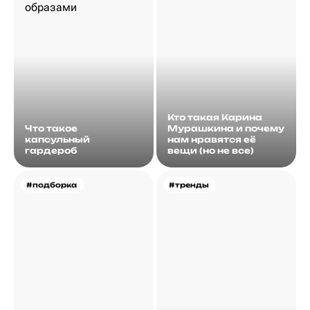
Кто такая Карина
Что такое
Мурашкина и почему
капсульный
нам нравятся её
гардероб
вещи (но не все)
#подборка
#тренды