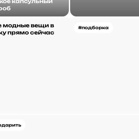
акое капсульный
роб
 модные вещи в
#подборка
ку прямо сейчас
одарить