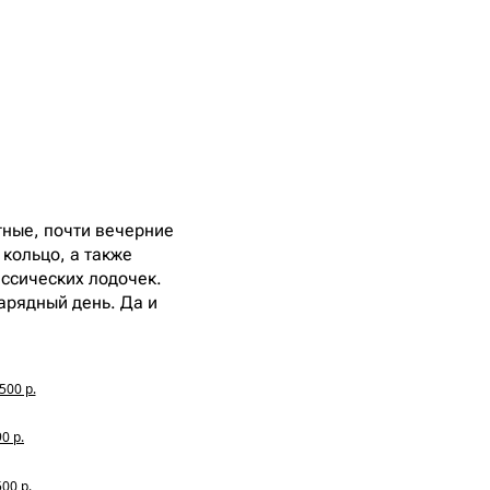
тные, почти вечерние
кольцо, а также
ссических лодочек.
нарядный день. Да и
500 р.
0 р.
500 р.