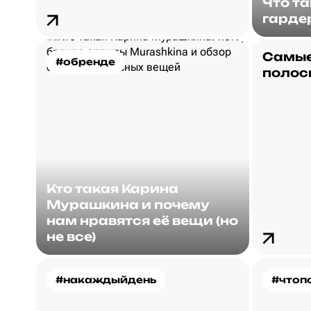
Что т
гарде
Самые
#обренде
полос
Кто такая Карина
Мурашкина и почему
нам нравятся её вещи (но
не все)
#накаждыйдень
#чтоп