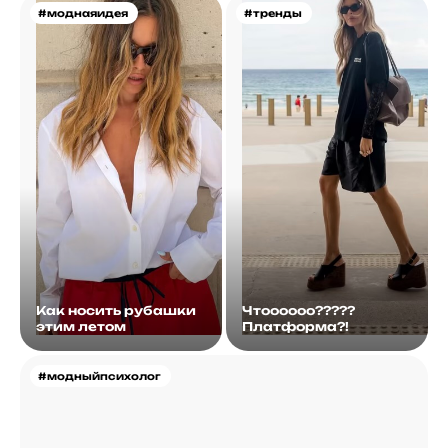
#моднаяидея
#тренды
Как носить рубашки
Чтоооооо?????
этим летом
Платформа?!
#модныйпсихолог