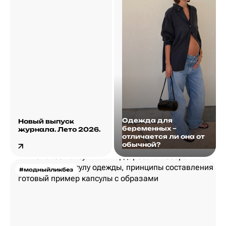
Одежда для
Новый выпуск
беременных –
журнала. Лето 2026.
отличается ли она от
обычной?
#модныйликбез