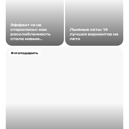
Эффект «я не
старалась»: как
Льняные сеты: 14
расслабленность
лучших вариантов на
стала новым
лето
идеалом
#чтоподарить