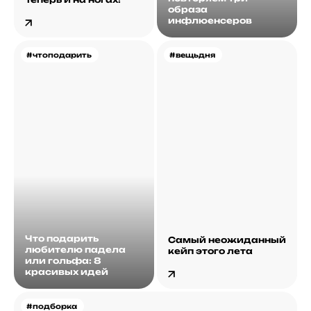
образа
инфлюенсеров
#чтоподарить
#вещьдня
Что подарить
Самый неожиданный
любителю падела
кейп этого лета
или гольфа: 8
красивых идей
#подборка