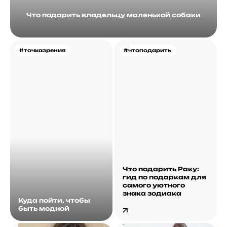
Что подарить владельцу маленькой собаки
#точказрения
#чтоподарить
Что подарить Раку:
гид по подаркам для
самого уютного
знака зодиака
Куда пойти, чтобы
быть модной