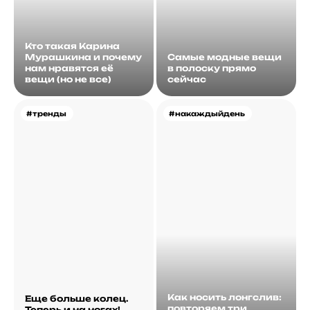
Кто такая Карина
Мурашкина и почему
Самые модные вещи
нам нравятся её
в полоску прямо
вещи (но не все)
сейчас
#тренды
#накаждыйдень
Как носить лонгслив:
Еще больше колец.
повторяем три
Теперь и на ногах!