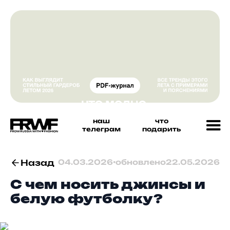
наш
что
телеграм
подарить
Назад
04.03.2026
•
обновлено
22.05.2026
С чем носить джинсы и
белую футболку?