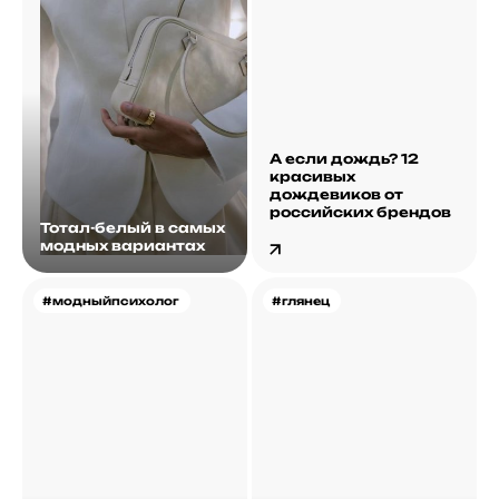
А если дождь? 12
красивых
дождевиков от
российских брендов
Тотал-белый в самых
модных вариантах
#модныйпсихолог
#глянец