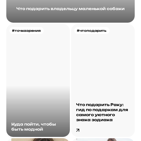
Что подарить владельцу маленькой собаки
#точказрения
#чтоподарить
Что подарить Раку:
гид по подаркам для
самого уютного
знака зодиака
Куда пойти, чтобы
быть модной