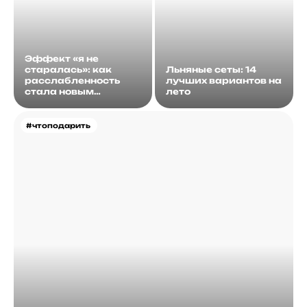
Эффект «я не
старалась»: как
Льняные сеты: 14
расслабленность
лучших вариантов на
стала новым
лето
идеалом
#чтоподарить