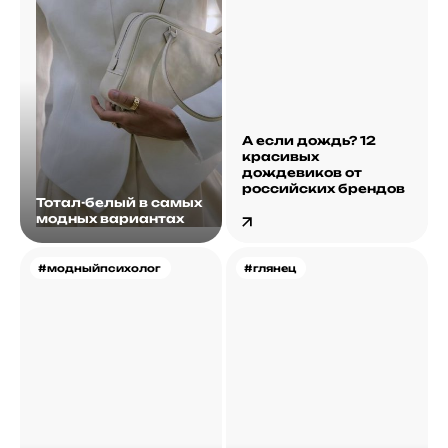
А если дождь? 12
красивых
дождевиков от
российских брендов
Тотал-белый в самых
модных вариантах
#модныйпсихолог
#глянец