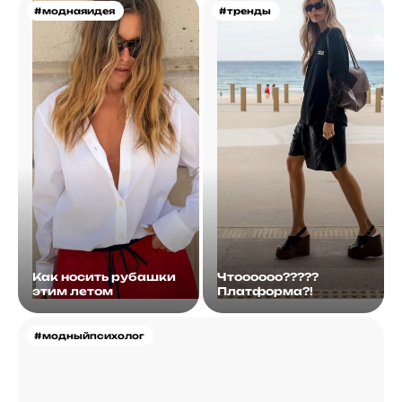
#моднаяидея
#тренды
Как носить рубашки
Чтоооооо?????
этим летом
Платформа?!
#модныйпсихолог