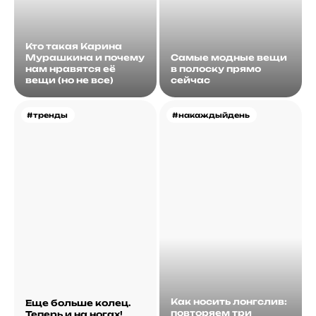
Кто такая Карина
Мурашкина и почему
Самые модные вещи
нам нравятся её
в полоску прямо
вещи (но не все)
сейчас
#тренды
#накаждыйдень
Как носить лонгслив:
Еще больше колец.
повторяем три
Теперь и на ногах!