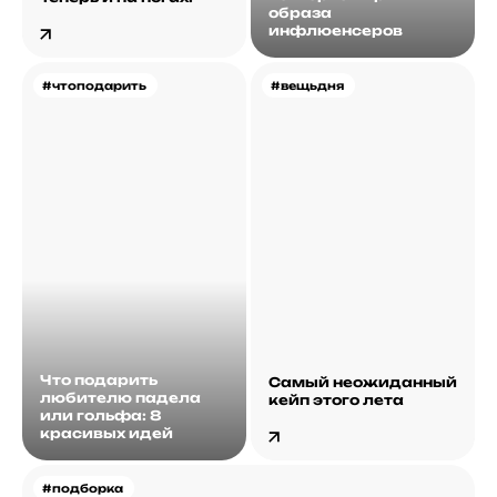
образа
инфлюенсеров
#чтоподарить
#вещьдня
Что подарить
Самый неожиданный
любителю падела
кейп этого лета
или гольфа: 8
красивых идей
#подборка