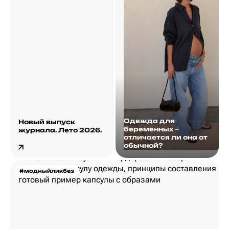
Одежда для
Новый выпуск
беременных –
журнала. Лето 2026.
отличается ли она от
обычной?
#модныйликбез