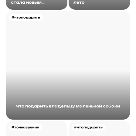
стала новым
лето
идеалом
#чтоподарить
Что подарить владельцу маленькой собаки
#точказрения
#чтоподарить