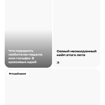
Что подарить
Самый неожиданный
любителю падела
кейп этого лета
или гольфа: 8
красивых идей
#подборка