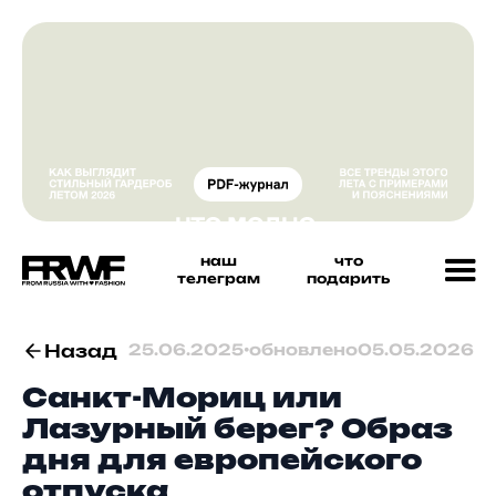
наш
что
телеграм
подарить
Назад
25.06.2025
•
обновлено
05.05.2026
Санкт-Мориц или
Лазурный берег? Образ
дня для европейского
отпуска