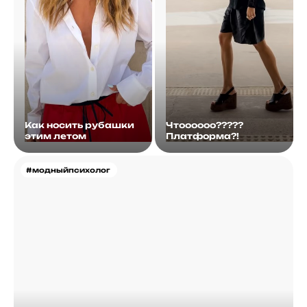
Как носить рубашки
Чтоооооо?????
этим летом
Платформа?!
#модныйпсихолог