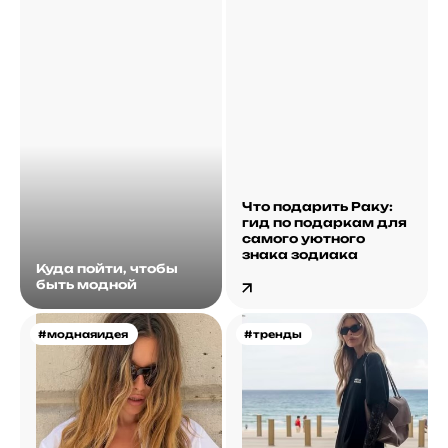
Что подарить Раку:
гид по подаркам для
самого уютного
знака зодиака
Куда пойти, чтобы
быть модной
#моднаяидея
#тренды