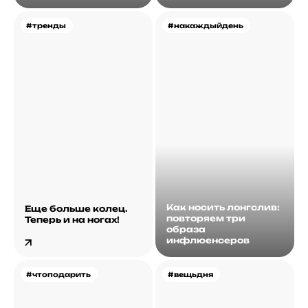
#тренды
#накаждыйдень
Как носить лонгслив:
Еще больше колец.
повторяем три
Теперь и на ногах!
образа
инфлюенсеров
#чтоподарить
#вещьдня