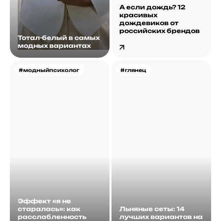
А если дождь? 12
красивых
дождевиков от
российских брендов
Тотал-белый в самых
модных вариантах
#модныйпсихолог
#глянец
Эффект «я не
старалась»: как
Льняные сеты: 14
расслабленность
лучших вариантов на