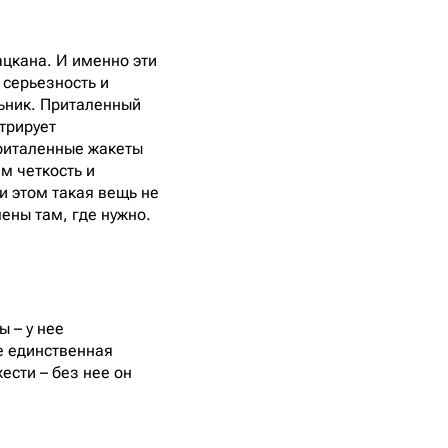
цкана. И именно эти
 серьезность и
льник. Приталенный
трирует
приталенные жакеты
м четкость и
и этом такая вещь не
лены там, где нужно.
ы – у нее
е единственная
ести – без нее он