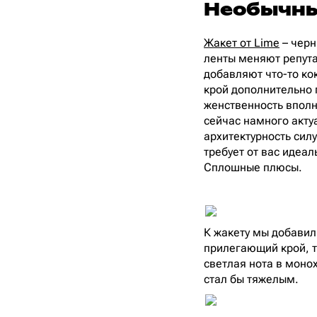
Необычны
Жакет от Lime
– черн
ленты меняют репута
добавляют что-то ко
крой дополнительно 
женственность вполн
сейчас намного акту
архитектурность сил
требует от вас идеал
Сплошные плюсы.
К жакету мы добави
прилегающий крой, т
светлая нота в моно
стал бы тяжелым.