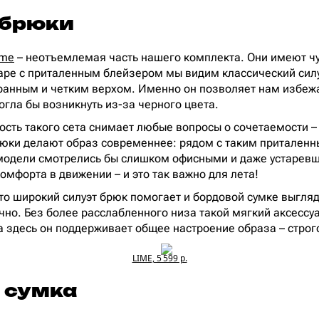
 брюки
ime
– неотъемлемая часть нашего комплекта. Они имеют ч
 паре с приталенным блейзером мы видим классический силу
ранным и четким верхом. Именно он позволяет нам избеж
огла бы возникнуть из-за черного цвета.
сть такого сета снимает любые вопросы о сочетаемости –
рюки делают образ современнее: рядом с таким притален
 модели смотрелись бы слишком офисными и даже устаревш
омфорта в движении – и это так важно для лета!
то широкий силуэт брюк помогает и бордовой сумке выгляд
но. Без более расслабленного низа такой мягкий аксессу
а здесь он поддерживает общее настроение образа – строг
LIME, 5 599 р.
 сумка