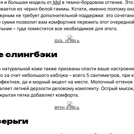
ая и большая модель от
Idol
в темно-бордовом оттенке. Это
ивается из черно-белой гаммы. Кстати, именно поэтому он
черным не требует дополнительной поддержки: это сочетан
 сумки позволит вам комфортнее пережить этот очередной
ьник – туда поместится все необходимое для этого.
IDOL, 16 990 р.
 слингбэки
 натуральной кожи также призваны спасти ваше настроен
о за счет небольшого каблука – всего 5 сантиметров, при 
ффектная, да и модный акцент на месте. Молочный оттенок
вляет летней дерзости деловому комплекту. Острый мысок,
открытая пятка добавляет комфорта.
WYSH, 8 990 р.
серьги