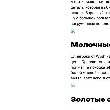
А вот и сумка – мягк
деталь, которая выб
акцент. Бордовый с 
Ну а большой размер
загруженный понедел
Молочные
Слингбэки от Wysh
из
день. Сделают они эт
прямая, а походка э
белой майкой и доба
вытягивает ногу, а 
Золотые 