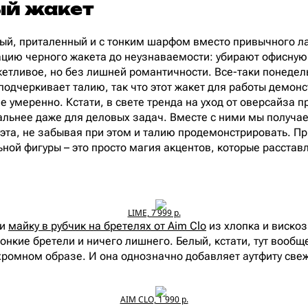
й жакет
ый, приталенный и с тонким шарфом вместо привычного ла
цию черного жакета до неузнаваемости: убирают офисную
кетливое, но без лишней романтичности. Все-таки понеде
подчеркивает талию, так что этот жакет для работы демонс
е умеренно. Кстати, в свете тренда на уход от оверсайза 
альнее даже для деловых задач. Вместе с ними мы получае
уэта, не забывая при этом и талию продемонстрировать. Пр
ьной фигуры – это просто магия акцентов, которые расстав
LIME, 7 999 р.
ли
майку в рубчик на бретелях от Aim Clo
из хлопка и вискоз
онкие бретели и ничего лишнего. Белый, кстати, тут вообщ
хромном образе. И она однозначно добавляет аутфиту свеж
AIM CLO, 1 990 р.