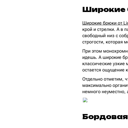
Широкие
Широкие брюки от L
крой и стрелки. А в
свободный низ с соб
строгости, которая м
При этом монохромно
идешь. А широкие б
классические узкие
остается ощущение к
Отдельно отметим, ч
максимально органич
немного неуместно, 
Бордовая