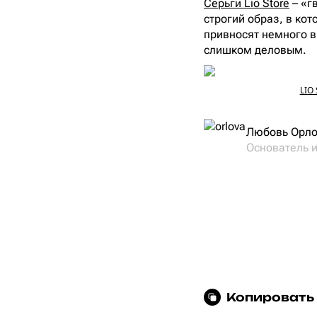
Серьги Lio Store
– «г
строгий образ, в кот
привносят немного в
слишком деловым.
LIO 
Любовь Орл
Основатель 
Копировать