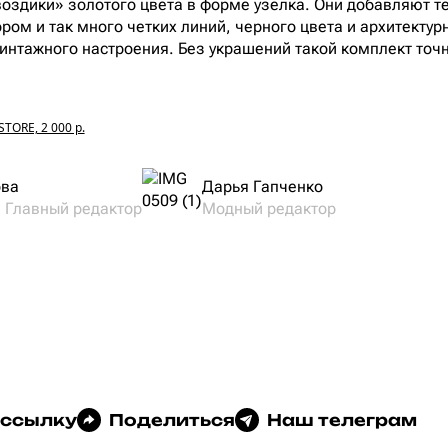
воздики» золотого цвета в форме узелка. Они добавляют те
ором и так много четких линий, черного цвета и архитекту
интажного настроения. Без украшений такой комплект точ
STORE, 2 000 р.
ова
Дарья Гапченко
и Главный редактор
Модный редактор
 ссылку
Поделиться
Наш телеграм