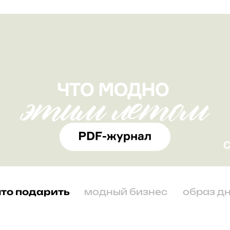
что подарить
модный бизнес
образ д