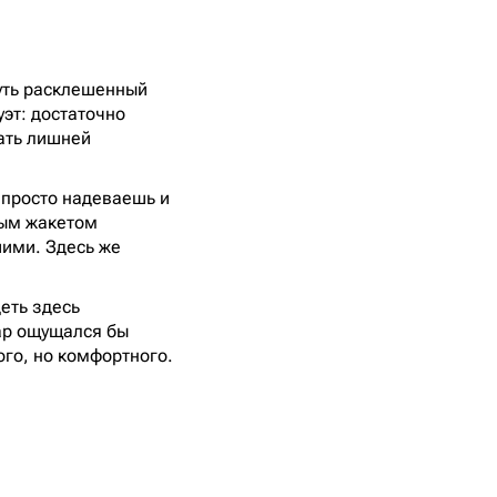
уть расклешенный
эт: достаточно
ать лишней
 просто надеваешь и
ным жакетом
ими. Здесь же
еть здесь
ар ощущался бы
ого, но комфортного.