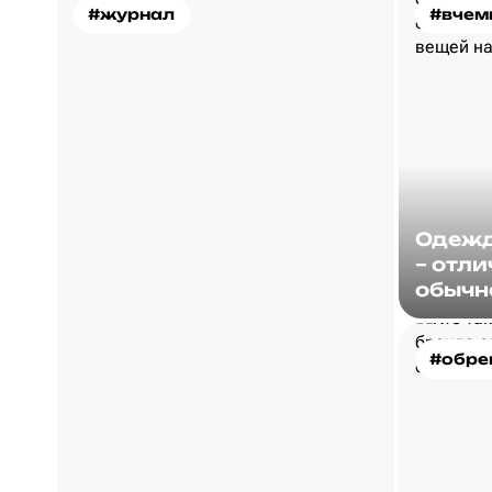
#журнал
#вчем
Одежд
– отли
обычн
#обре