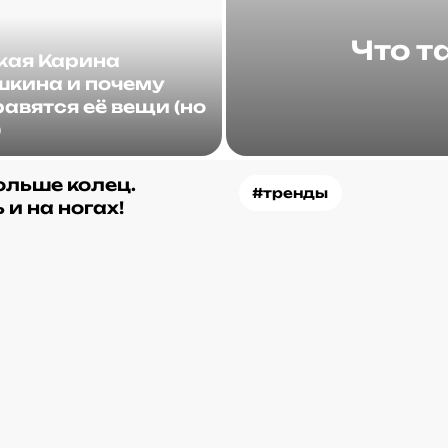
Что т
акая Карина
кина и почему
авятся её вещи (но
)
ольше колец.
#тренды
 и на ногах!