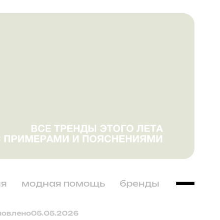
ня
модная помощь
бренды
новлено
05.05.2026