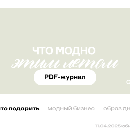
что подарить
модный бизнес
образ д
11.04.2025
•
об