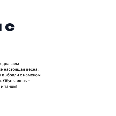
 с
предлагаем
же настоящая весна:
ы выбрали с намеком
 Обувь здесь –
 и танцы!