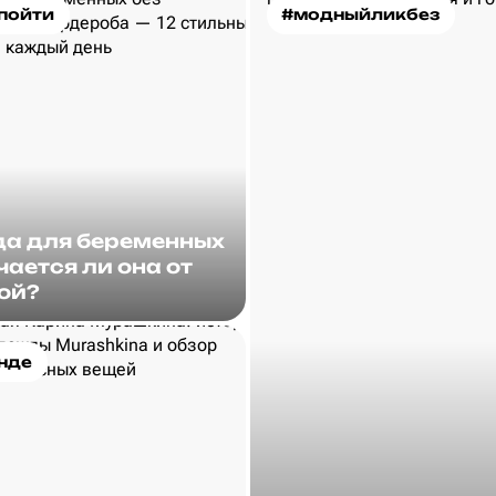
пойти
#модныйликбез
а для беременных
чается ли она от
ой?
нде