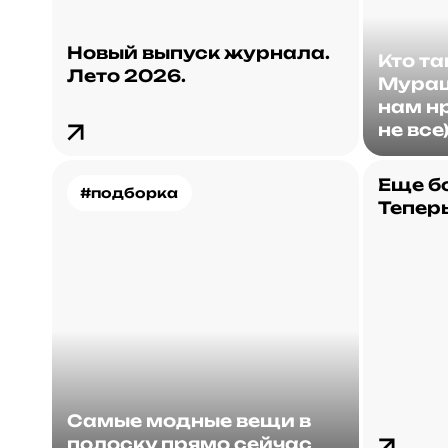
Новый выпуск журнала.
Кто т
Лето 2026.
Мураш
нам нр
не все
Еще б
#подборка
Теперь
Самые модные вещи в
полоску прямо сейчас