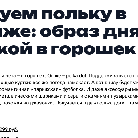
уем польку в
же: образ дня
кой в горошек
и лета – в горошек. Он же – polka dot. Поддерживать его 
ощью куртки: все же погода намекает. А вот внизу будет у
 романтичная «парижская» футболка. И даже аксессуары м
 металлическими шариками и серьги с камнями-пузырьками.
 похожая на джазовки. Получается, где «полька дот» – там
299 руб.