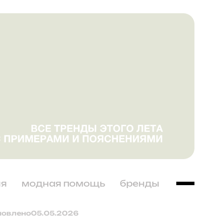
ня
модная помощь
бренды
новлено
05.05.2026