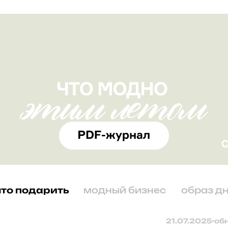
что подарить
модный бизнес
образ д
21.07.2025
•
об