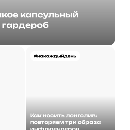
акое капсульный
гардероб
#накаждыйдень
Как носить лонгслив:
повторяем три образа
инфлюенсеров