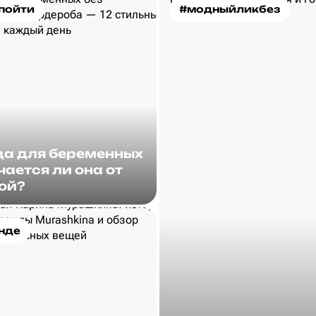
пойти
#модныйликбез
а для беременных
чается ли она от
ой?
нде