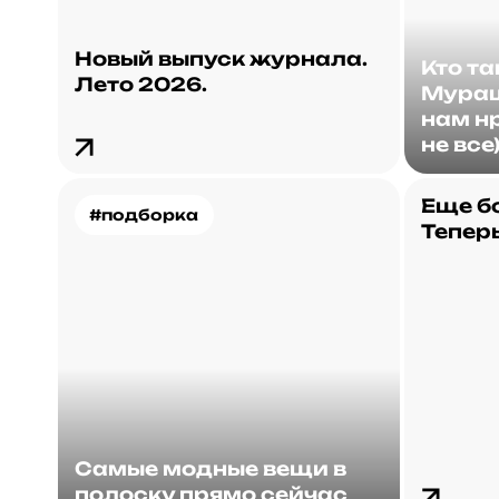
Новый выпуск журнала.
Кто т
Лето 2026.
Мураш
нам нр
не все
Еще б
#подборка
Теперь
Самые модные вещи в
полоску прямо сейчас