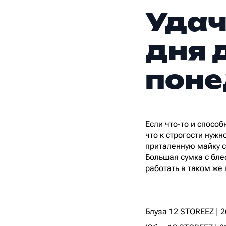
Удач
дня 
поне
Если что-то и спосо
что к строгости нуж
приталенную майку с
Большая сумка с бле
работать в таком же
Блуза 12 STOREEZ | 2