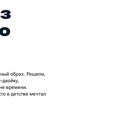
аз
о
нный образ. Решили,
-двойку,
вне времени.
то в детстве мечтал