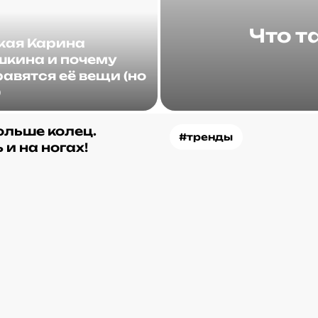
Что т
акая Карина
кина и почему
авятся её вещи (но
)
ольше колец.
#тренды
 и на ногах!