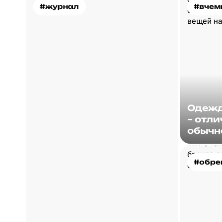
#журнал
#вчем
Одежд
– отли
обычн
#обре