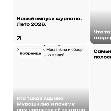
Новый выпуск журнала.
Лето 2026.
Что т
гарде
Самые
#обренде
полос
Кто такая Карина
Мурашкина и почему
нам нравятся её вещи (но