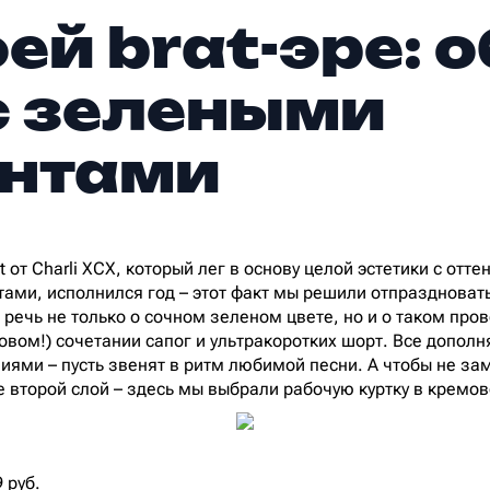
оей brat-эре: 
с зелеными
ентами
 от Charli XCX, который лег в основу целой эстетики с отт
ами, исполнился год – этот факт мы решили отпраздноват
 речь не только о сочном зеленом цвете, но и о таком про
вом!) сочетании сапог и ультракоротких шорт. Все допол
ями – пусть звенят в ритм любимой песни. А чтобы не за
е второй слой – здесь мы выбрали рабочую куртку в кремов
 руб.