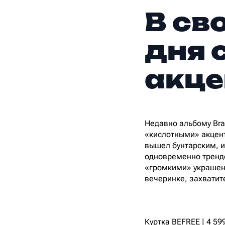
В св
дня 
акц
Недавно альбому Brat
«кислотными» акцент
вышел бунтарским, и
одновременно трендо
«громкими» украшени
вечеринке, захватит
Куртка BEFREE | 4 599