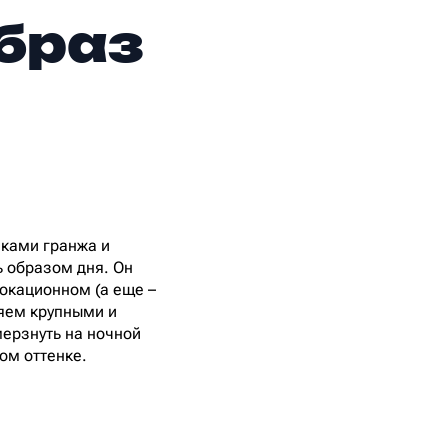
образ
енками гранжа и
ь образом дня. Он
вокационном (а еще –
няем крупными и
мерзнуть на ночной
ом оттенке.