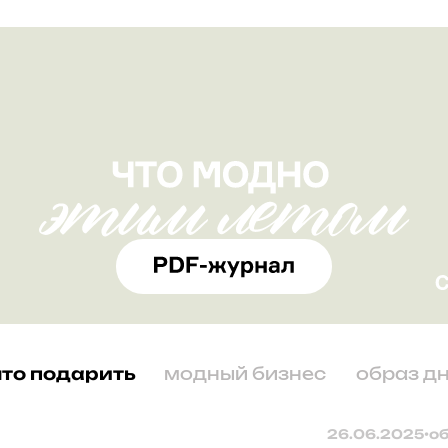
что подарить
модный бизнес
образ д
26.06.2025
•
о