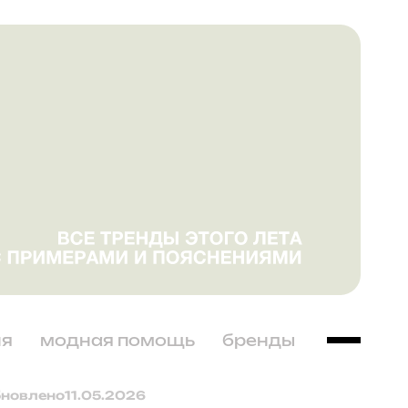
ня
модная помощь
бренды
бновлено
11.05.2026