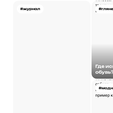
#журнал
#глян
Где и
обувь
#модн