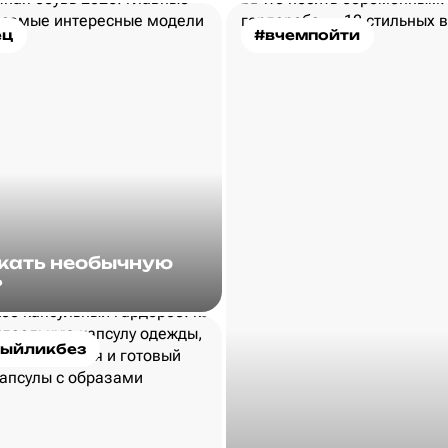
ец
#вчемпойти
скать необычную
?
ыйликбез