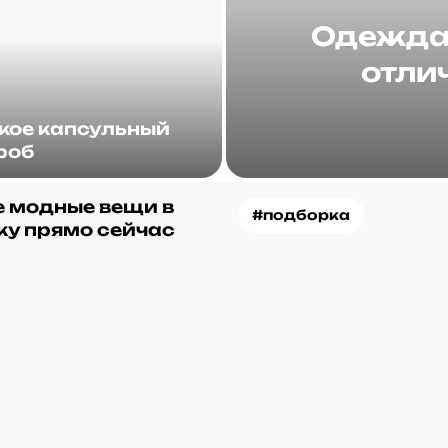
Одежда 
отлич
акое капсульный
роб
 модные вещи в
#подборка
ку прямо сейчас