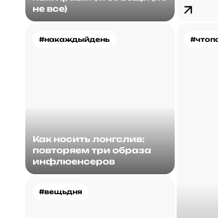
не все)
#накаждыйдень
#чтоп
Как носить лонгслив:
повторяем три образа
инфлюенсеров
#вещьдня