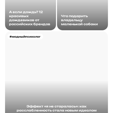
А если дождь? 12
красивых
Что подарить
дождевиков от
владельцу
российских брендов
маленькой собаки
#модныйпсихолог
Эффект «я не старалась»: как
расслабленность стала новым идеалом