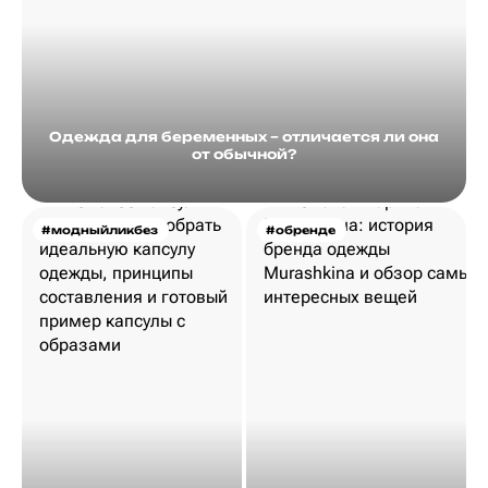
Одежда для беременных – отличается ли она
от обычной?
#модныйликбез
#обренде