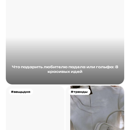
Что подарить любителю падела или гольфа: 8
красивых идей
#вещьдня
#тренды