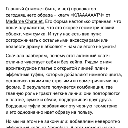
Главный (а может быть, и нет) провокатор
сегодняшнего образа – клатч «КЛААААААТЧ» от
Madame Chatelet.
Его форма настолько странная, что
поначалу кажется, что это скорее геометрический
объект, чем сумка. И тут у нас есть два пути:
осторожничать с остальными аксессуарами или
возвести драму в абсолют – нам ли этого не уметь!
Сначала разберем, почему этот активный клатч
отлично чувствует себя и без кейпа. Рядом с ним
архитектурное платье с открытой линией плеч и
эффектные туфли, которые добавляют немного цвета,
оставаясь такими же строгими и геометричными по
форме. В результате получается комбинация, где
главную роль играют четкие линии: они повторяются
в платье, сумке и обуви, поддерживая друг друга.
Бордовые туфли разбавляют эту черную геометрию,
и это однозначно идет образу на пользу.
Но мы на этом не закончили: добавляем невероятно
эффектный
кейп от Namelazz
. В этот момент накал