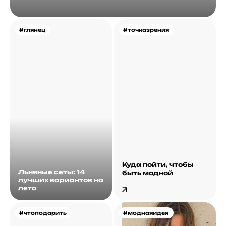
#глянец
#точказрения
Куда пойти, чтобы
Льняные сеты: 14
быть модной
лучших вариантов на
лето
#чтоподарить
#моднаяидея