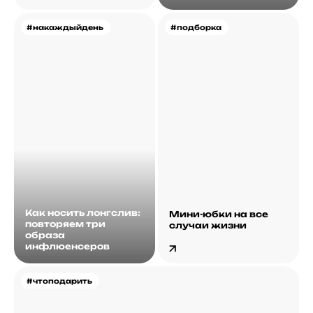
#накаждыйдень
#подборка
Как носить лонгслив:
Мини-юбки на все
повторяем три
случаи жизни
образа
инфлюенсеров
#чтоподарить