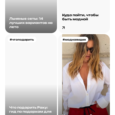
Куда пойти, чтобы
Льняные сеты: 14
быть модной
лучших вариантов на
лето
#чтоподарить
#моднаяидея
Что подарить Раку:
гид по подаркам для