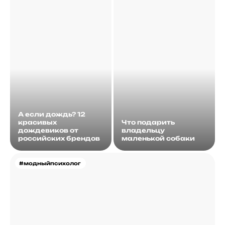
А если дождь? 12
красивых
Что подарить
дождевиков от
владельцу
российских брендов
маленькой собаки
#модныйпсихолог