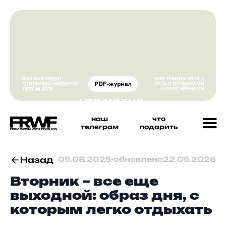
наш
что
телеграм
подарить
Назад
05.08.2025
•
обновлено
22.05.2026
Вторник – все еще
выходной: образ дня, с
которым легко отдыхать