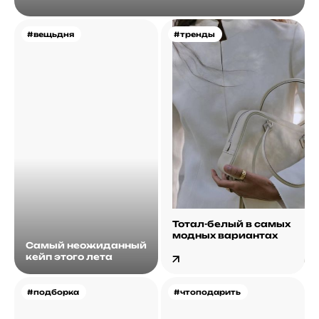
#вещьдня
#тренды
Тотал-белый в самых
модных вариантах
Самый неожиданный
кейп этого лета
#подборка
#чтоподарить