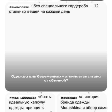
#вчемпойти
Одежда для беременных – отличается ли она
от обычной?
#модныйликбез
#обренде