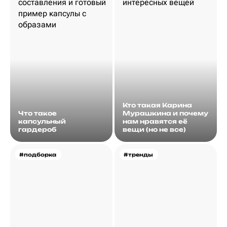
Кто такая Карина
Что такое
Мурашкина и почему
капсульный
нам нравятся её
гардероб
вещи (но не все)
#подборка
#тренды