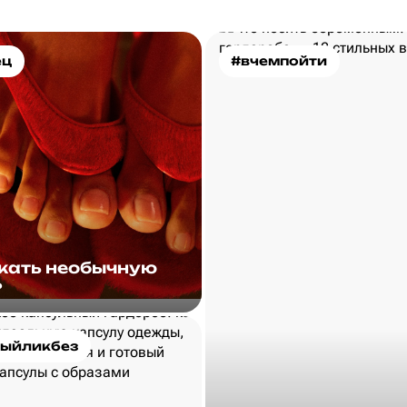
ец
#вчемпойти
скать необычную
?
ыйликбез