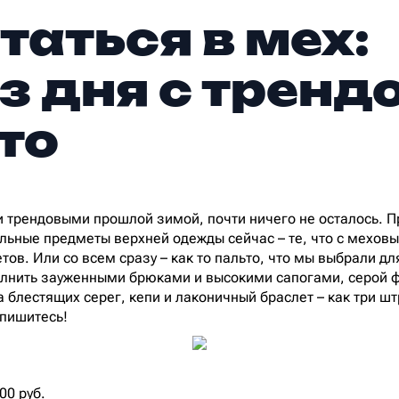
таться в мех:
з дня с трен
то
и трендовыми прошлой зимой, почти ничего не осталось. 
льные предметы верхней одежды сейчас – те, что с мехов
ов. Или со всем сразу – как то пальто, что мы выбрали дл
лнить зауженными брюками и высокими сапогами, серой ф
ра блестящих серег, кепи и лаконичный браслет – как три 
спишитесь!
00 руб.