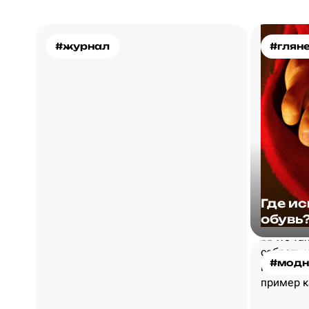
#журнал
#глян
Где и
обувь
#модн