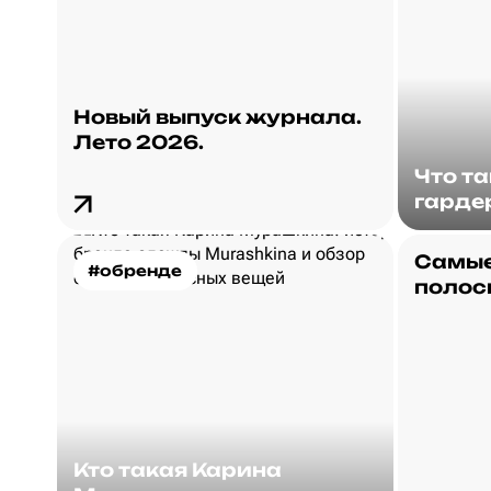
Новый выпуск журнала.
Лето 2026.
Что т
гарде
Самые
#обренде
полос
Кто такая Карина