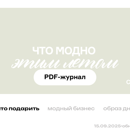
что подарить
модный бизнес
образ д
15.09.2025
•
об