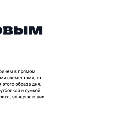
довым
Причем в прямом
ыми элементами, от
я этого образа дня.
утболкой и сумкой
штриха, завершающих