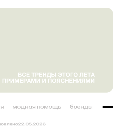
ня
модная помощь
бренды
новлено
22.05.2026