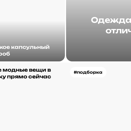
Одежда 
отлич
акое капсульный
роб
 модные вещи в
#подборка
ку прямо сейчас