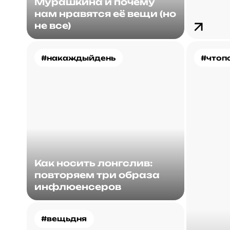
Мурашкина и почему
нам нравятся её вещи (но
не все)
#накаждыйдень
#чтоп
Как носить лонгслив:
повторяем три образа
инфлюенсеров
#вещьдня