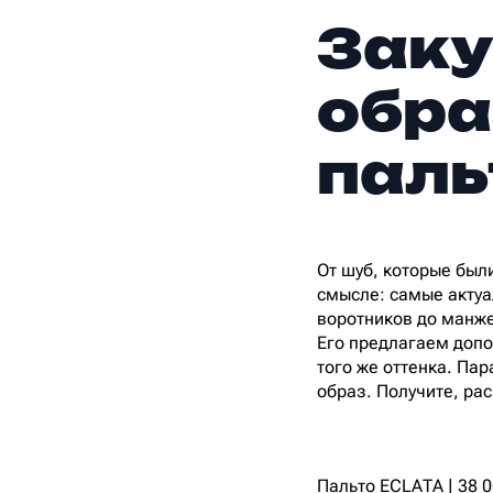
Заку
обра
паль
От шуб, которые был
смысле: самые актуа
воротников до манжет
Его предлагаем допо
того же оттенка. Па
образ. Получите, ра
Пальто ECLATA | 38 0