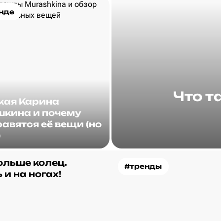
нде
Что т
акая Карина
кина и почему
авятся её вещи (но
)
ольше колец.
#тренды
 и на ногах!