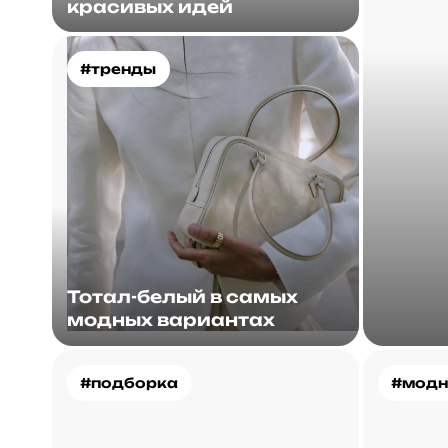
красивых идей
#тренды
Тотал-белый в самых
модных вариантах
#подборка
#модн