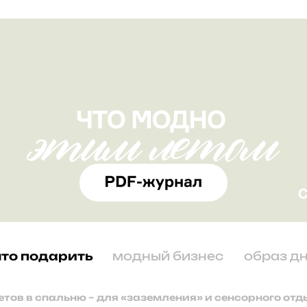
что подарить
модный бизнес
образ д
етов в спальню – для «заземления» и сенсорного от