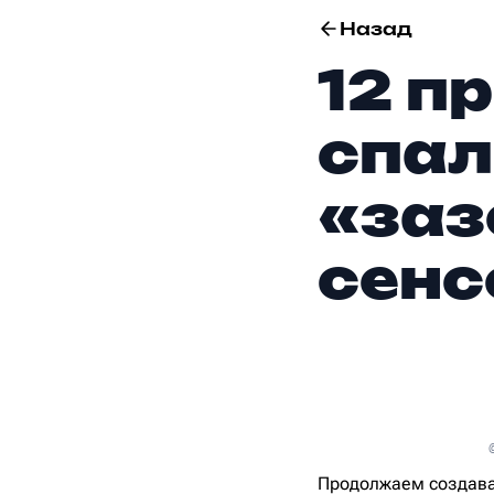
Назад
12 п
спал
«заз
сенс
Продолжаем создава