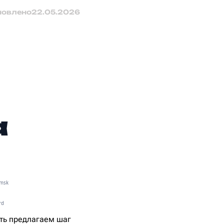
новлено
22.05.2026
а
.msk
rd
ать предлагаем шаг