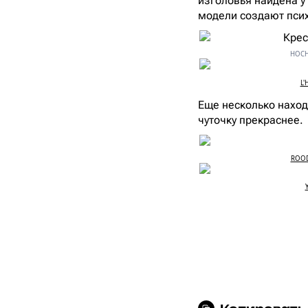
изголовья найдена у 
модели создают псих
HOCHU
L'
Еще несколько находо
чуточку прекраснее.
ROOD