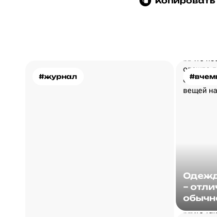
Копировать
#журнал
#вчем
Одежд
– отли
обычн