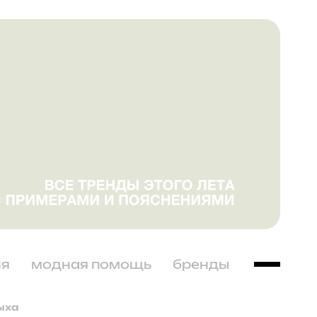
ня
модная помощь
бренды
дыха