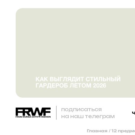
подписаться
на наш телеграм
Главная
/
12 предм