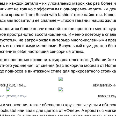
ем к каждой детали – их у локальных марок как раз более 
никнет не только с эффектным и одновременно уютным дек
ая кровать ‘from Russia with fashion’ тоже найдется. К сло
ведь мы посвятили ее спальне – «тихой гавани» наших жили
тановится более значительной: это не просто то место, ку
ное пространство восстановления. Именно поэтому в спал
пустоты», не загромождая интерьер многочисленными пре
ить его красивыми мелочами. Визуальный шум должен быт
спечить себе настоящий сенсорный отдых.
нужно полностью исключить «украшательство». Добавляйте в
тного уединения: от свечей (нас покорила модная от Home 
до подносов в винтажном стиле для прикроватного столика
EOPLE CLUB, 4 700 р.
НЕЗАБЫВАЕМО, 4 0
 С ЦВЕТАМИ, 6 175 р.
DОМ9, 13 200 
 и успокоения также обеспечат скругленные углы и обтек
Hochustul или вазы для цветов от «Флер». А кровать с мяг