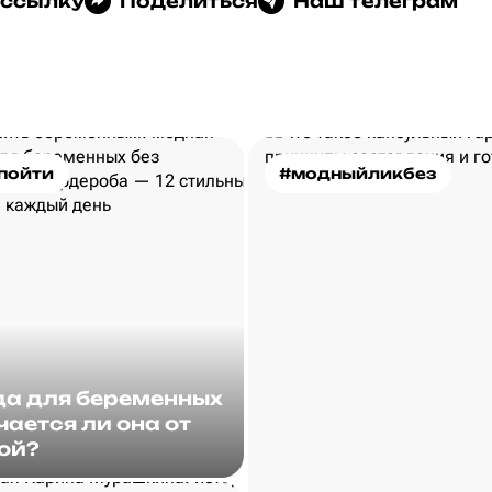
 ссылку
Поделиться
Наш телеграм
пойти
#модныйликбез
а для беременных
чается ли она от
ой?