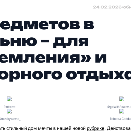
24.02.2026
•
об
редметов в
ьню – для
емления» и
орного отдых
Pinterest
@girlwithflowers
@nezabyvaemo_
Rebecca Godda
ть стильный дом мечты в нашей новой
рубрике
. Действов