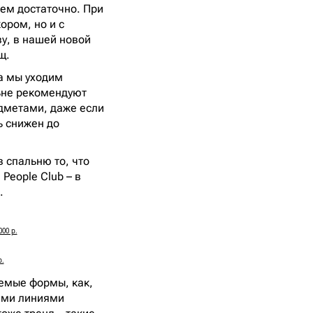
чем достаточно. При
ором, но и с
ву, в нашей новой
щ.
да мы уходим
ьне рекомендуют
дметами, даже если
ь снижен до
 спальню то, что
People Club – в
.
00 р.
р.
аемые формы, как,
кими линиями