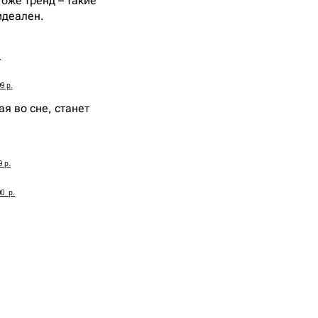
оже тренд – такие
идеален.
.
9 р.
я во сне, станет
9 р.
0 р.