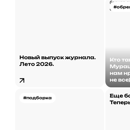
#обре
Новый выпуск журнала.
Кто т
Лето 2026.
Мураш
нам нр
не все
Еще б
#подборка
Теперь