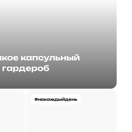
акое капсульный
гардероб
#накаждыйдень