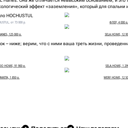
L’Hanes. Она же отличается невысоким основанием, и это т
ологический эффект «заземления», который для спальни 
STUL, от 73 000 р.
ФЛЕР, 4 000 р
HANES, 125 000 р.
SELA.HOME, 12 99
к – ниже; верим, что с ними ваша треть жизни, проведенна
O HOME, 91 900 р.
SELA.HOME, 1 29
YAMITA, 1 850 р.
WERF HOME, 12 50