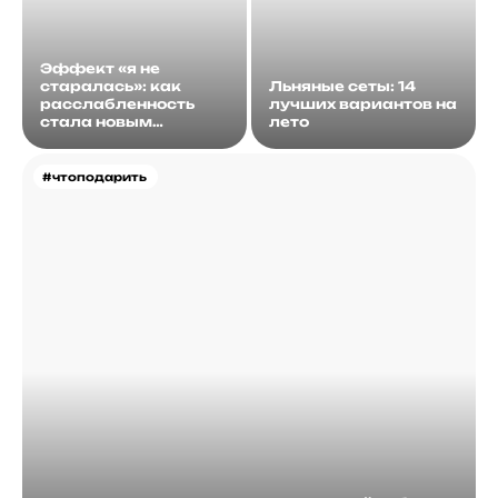
Эффект «я не
старалась»: как
Льняные сеты: 14
расслабленность
лучших вариантов на
стала новым
лето
идеалом
#чтоподарить