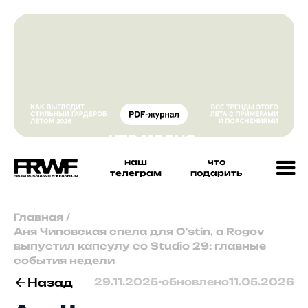
наш
что
телеграм
подарить
Главная
/
Аня Чиповская спела для O’stin, а Rogov
выпустил капсулу со Studio 29: главные
события недели
Назад
29.11.2025
•
обновлено
11.05.2026