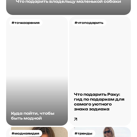
Что подарить владельцу маленькой собаки
#точказрения
#чтоподарить
Что подарить Раку:
гид по подаркам для
самого уютного
знака зодиака
Куда пойти, чтобы
быть модной
#моднаяидея
#тренды