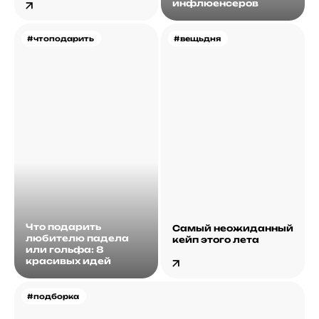
инфлюенсеров
#чтоподарить
#вещьдня
Что подарить
Самый неожиданный
любителю падела
кейп этого лета
или гольфа: 8
красивых идей
#подборка