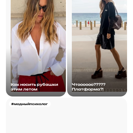
Как носить рубашки
Чтоооооо?????
этим летом
Платформа?!
#модныйпсихолог