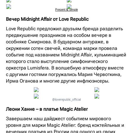
Present & Simple
Вечер Midnight Affair от Love Republic
Love Republic предложил друзьям бренда разделить
предвкушение праздников на особом вечере в
особняке Смирнова. В будуарном антураже, в
окружении сотен свечей, команда марки провела
событие под названием Midnight Affair, кульминацией
которого стало выступление симфонического
оркестра Lumisfera. В волшебную атмосферу вместе
с другими гостями погружались Мария Червоткина,
Ирма Оганова и многие другие инфлюэнсеры.
@loverepublic_official
Леони Ханне – в платье Magic Atelier
Завершаем наш дайджест событием мирового
уровня для марки Magic Atelier: бренд коктейльных и
вечерних платьев из России для одного из своих