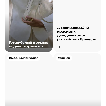
А если дождь? 12
красивых
дождевиков от
российских брендов
Тотал-белый в самых
модных вариантах
#модныйпсихолог
#глянец