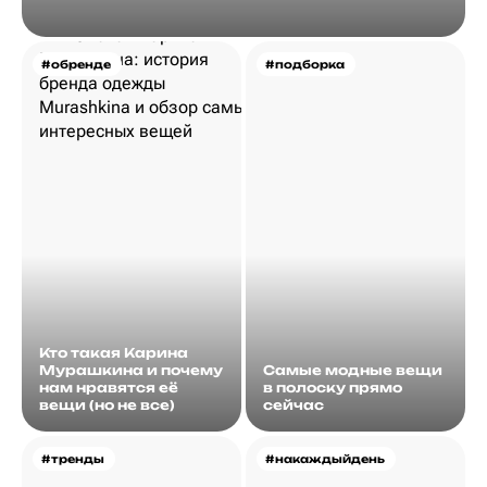
#обренде
#подборка
Кто такая Карина
Мурашкина и почему
Самые модные вещи
нам нравятся её
в полоску прямо
вещи (но не все)
сейчас
#тренды
#накаждыйдень