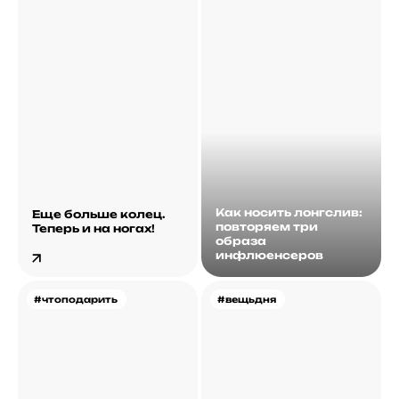
Как носить лонгслив:
Еще больше колец.
повторяем три
Теперь и на ногах!
образа
инфлюенсеров
#чтоподарить
#вещьдня