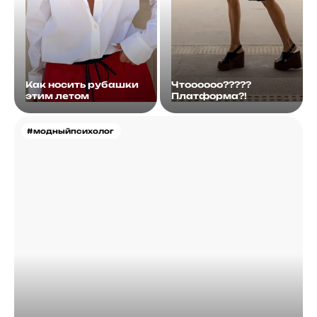
Как носить рубашки
Чтоооооо?????
этим летом
Платформа?!
#модныйпсихолог