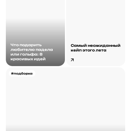
Что подарить
Самый неожиданный
любителю падела
кейп этого лета
или гольфа: 8
красивых идей
#подборка