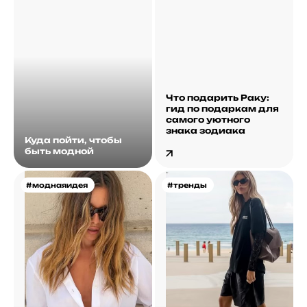
Что подарить Раку:
гид по подаркам для
самого уютного
знака зодиака
Куда пойти, чтобы
быть модной
#моднаяидея
#тренды