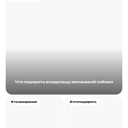
Что подарить владельцу маленькой собаки
#точказрения
#чтоподарить