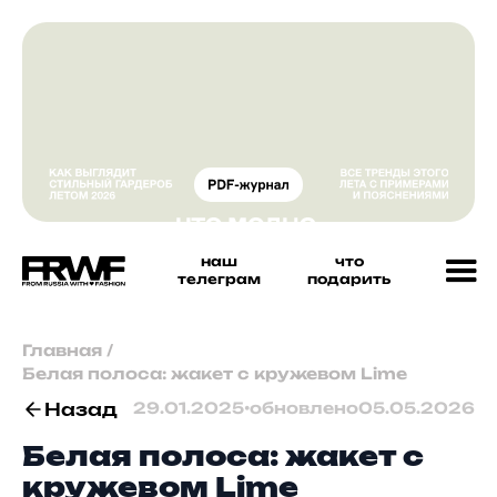
наш
что
телеграм
подарить
Главная
/
Белая полоса: жакет с кружевом Lime
Назад
29.01.2025
•
обновлено
05.05.2026
Белая полоса: жакет с
кружевом Lime