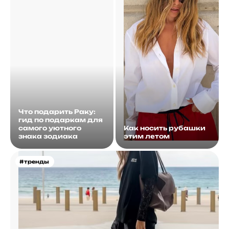
Что подарить Раку:
гид по подаркам для
самого уютного
Как носить рубашки
знака зодиака
этим летом
#тренды