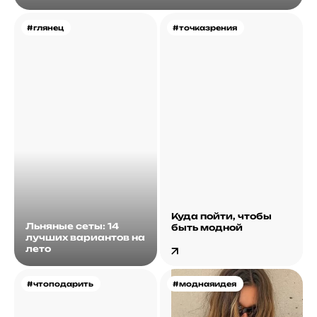
#глянец
#точказрения
Куда пойти, чтобы
Льняные сеты: 14
быть модной
лучших вариантов на
лето
#чтоподарить
#моднаяидея