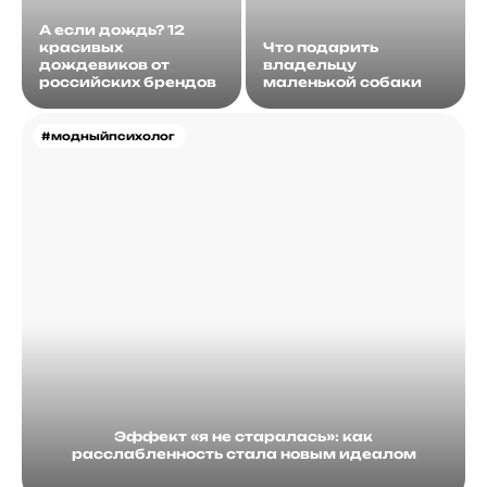
А если дождь? 12
красивых
Что подарить
дождевиков от
владельцу
российских брендов
маленькой собаки
#модныйпсихолог
Эффект «я не старалась»: как
расслабленность стала новым идеалом