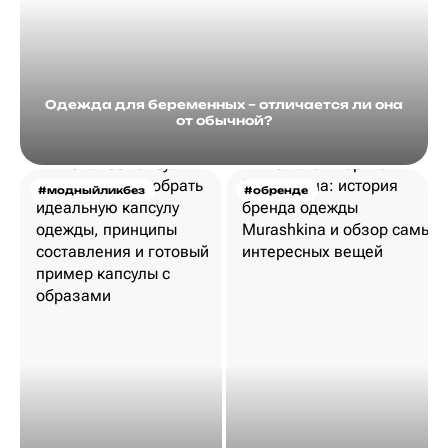
Одежда для беременных – отличается ли она
от обычной?
#модныйликбез
#обренде