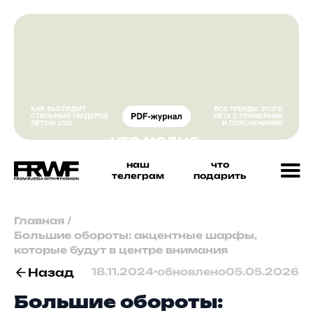
наш
что
телеграм
подарить
Главная
/
Большие обороты: акцентные шарфы,
которые будут в центре внимания
Назад
18.11.2024
•
обновлено
05.05.2026
Большие обороты: