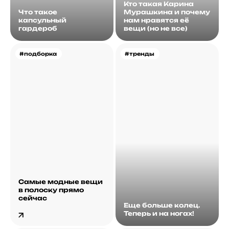
Кто такая Карина
Что такое
Мурашкина и почему
капсульный
нам нравятся её
гардероб
вещи (но не все)
#подборка
#тренды
Самые модные вещи
в полоску прямо
сейчас
Еще больше колец.
Теперь и на ногах!