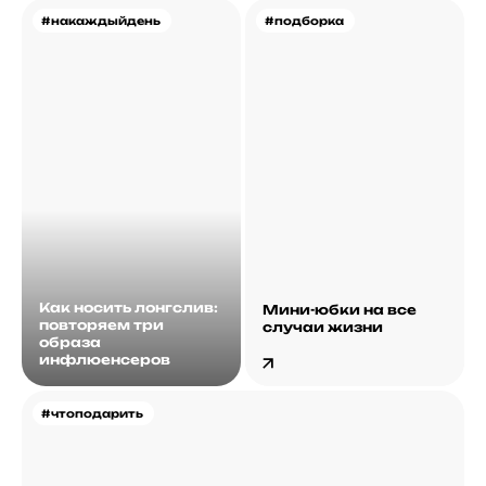
#накаждыйдень
#подборка
Как носить лонгслив:
Мини-юбки на все
повторяем три
случаи жизни
образа
инфлюенсеров
#чтоподарить