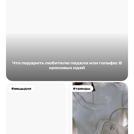
Что подарить любителю падела или гольфа: 8
красивых идей
#вещьдня
#тренды