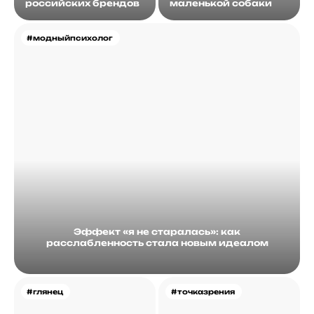
российских брендов
маленькой собаки
#модныйпсихолог
Эффект «я не старалась»: как
расслабленность стала новым идеалом
#глянец
#точказрения