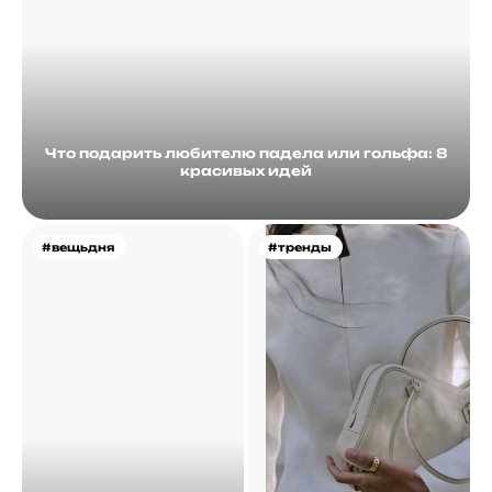
Что подарить любителю падела или гольфа: 8
красивых идей
#вещьдня
#тренды