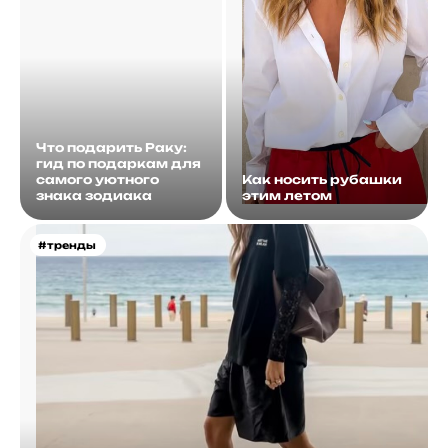
Что подарить Раку:
гид по подаркам для
самого уютного
Как носить рубашки
знака зодиака
этим летом
#тренды