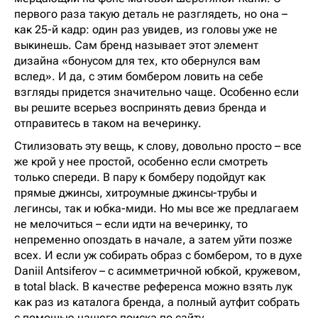
первого раза такую деталь не разглядеть, но она –
как 25-й кадр: один раз увидев, из головы уже не
выкинешь. Сам бренд называет этот элемент
дизайна «бонусом для тех, кто обернулся вам
вслед». И да, с этим бомбером ловить на себе
взгляды придется значительно чаще. Особенно если
вы решите всерьез воспринять девиз бренда и
отправитесь в таком на вечеринку.
Стилизовать эту вещь, к слову, довольно просто – все
же крой у нее простой, особенно если смотреть
только спереди. В пару к бомберу подойдут как
прямые джинсы, хитроумные джинсы-трубы и
легинсы, так и юбка-миди. Но мы все же предлагаем
не мелочиться – если идти на вечеринку, то
непременно опоздать в начале, а затем уйти позже
всех. И если уж собирать образ с бомбером, то в духе
Daniil Antsiferov – с асимметричной юбкой, кружевом,
в total black. В качестве референса можно взять лук
как раз из каталога бренда, а полный аутфит собрать
с помощью нашего поиска по сайту.