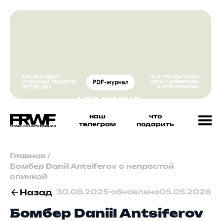
наш
что
телеграм
подарить
Главная
/
Бомбер Daniil Antsiferov с непростой
спинкой
Назад
30.08.2025
•
обновлено
05.05.2026
Бомбер Daniil Antsiferov