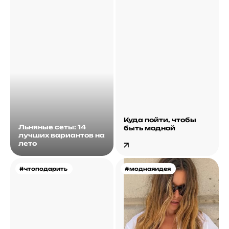
Куда пойти, чтобы
Льняные сеты: 14
быть модной
лучших вариантов на
лето
#чтоподарить
#моднаяидея