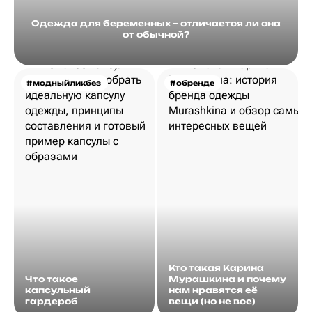
Одежда для беременных – отличается ли она
от обычной?
#модныйликбез
#обренде
Кто такая Карина
Что такое
Мурашкина и почему
капсульный
нам нравятся её
гардероб
вещи (но не все)