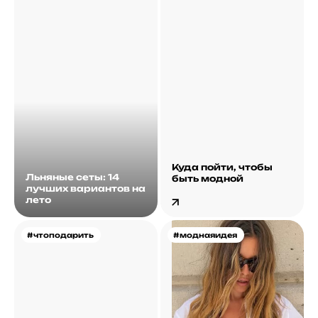
Куда пойти, чтобы
Льняные сеты: 14
быть модной
лучших вариантов на
лето
#чтоподарить
#моднаяидея