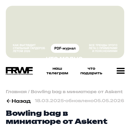
наш
что
телеграм
подарить
Главная
/
Bowling bag в миниатюре от Askent
Назад
18.03.2025
•
обновлено
05.05.2026
Bowling bag в
миниатюре от Askent