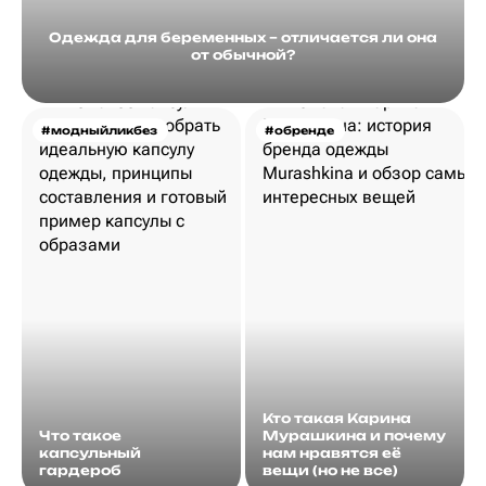
Одежда для беременных – отличается ли она
от обычной?
#модныйликбез
#обренде
Кто такая Карина
Что такое
Мурашкина и почему
капсульный
нам нравятся её
гардероб
вещи (но не все)