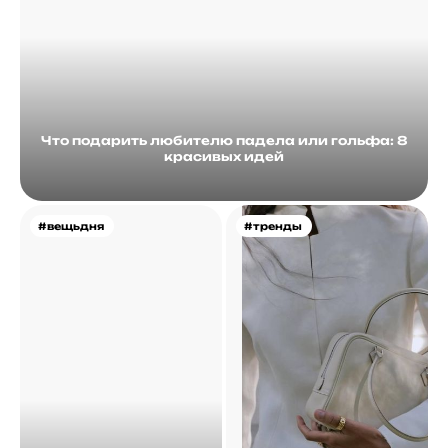
Что подарить любителю падела или гольфа: 8
красивых идей
#вещьдня
#тренды