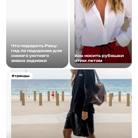
Что подарить Раку:
гид по подаркам для
самого уютного
Как носить рубашки
знака зодиака
этим летом
#тренды