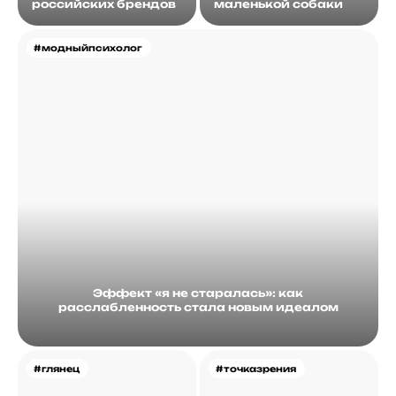
российских брендов
маленькой собаки
#модныйпсихолог
Эффект «я не старалась»: как
расслабленность стала новым идеалом
#глянец
#точказрения