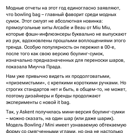
Модные отчеты на этот год единогласно заявляют,
что bowling bag – главный фаворит среди модных
сумок. Этот силуэт не абсолютная новинка:
прямоугольные хиты Arcadie и Beau от Miu Miu,
которые фэшн-инфлюэнсеры буквально не выпускают
из рук, вдохновлены прошлыми воплощениями этого
тренда. Особую популярность он пережил в 00-е,
после того как свою версию боулинг-сумок,
изначально предназначенных для переноски шаров,
показала Миучча Прада.
Нам уже привычно видеть их продолговатыми,
«приземистыми», с крепкими короткими ручками. Но
строгих стандартов нет и быть, в общем-то, не может,
поэтому дизайнеры и бренды продолжают
эксперименты с новой it bag.
Так, у Askent получилась мини-версия боулинг-сумки
– можно сказать, на один шар (или даже шарик).
Модель Bowling / Mini имеет узнаваемую обтекаемую
форму со смягченными углами, но она не настолько