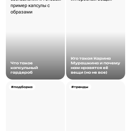
Кто такая Карина
Что такое
Мурашкина и почему
капсульный
нам нравятся её
гардероб
вещи (но не все)
#подборка
#тренды