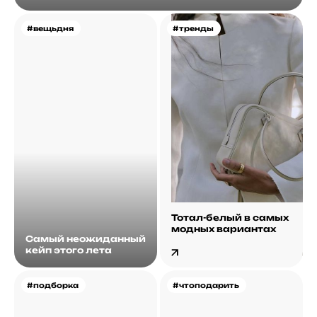
#вещьдня
#тренды
Тотал-белый в самых
модных вариантах
Самый неожиданный
кейп этого лета
#подборка
#чтоподарить