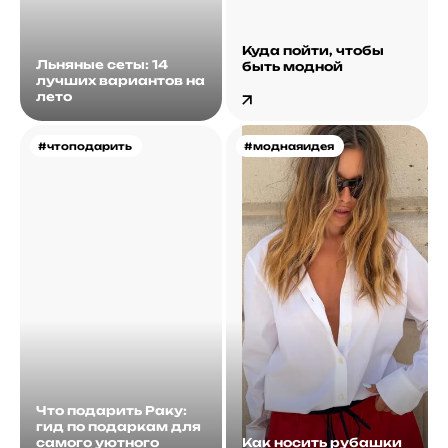
Куда пойти, чтобы
Льняные сеты: 14
быть модной
лучших вариантов на
лето
#чтоподарить
#моднаяидея
Что подарить Раку:
гид по подаркам для
самого уютного
Как носить рубашки