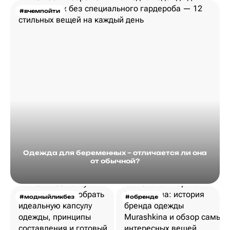
#вчемпойти
Одежда для беременных – отличается ли она
от обычной?
#модныйликбез
#обренде