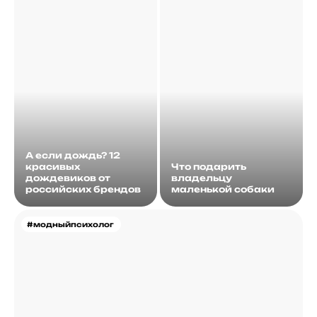
А если дождь? 12
красивых
Что подарить
дождевиков от
владельцу
российских брендов
маленькой собаки
#модныйпсихолог