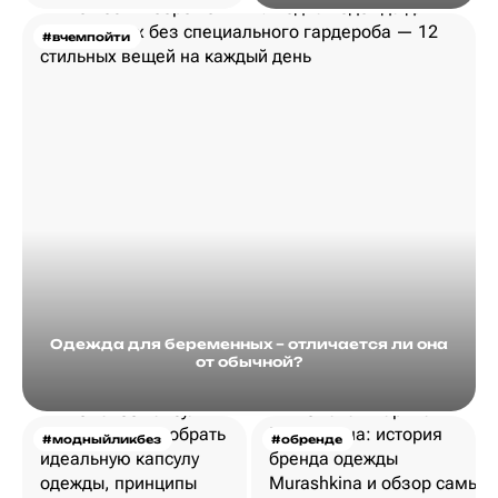
#вчемпойти
Одежда для беременных – отличается ли она
от обычной?
#модныйликбез
#обренде