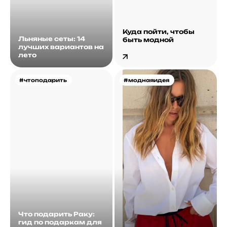
Куда пойти, чтобы
Льняные сеты: 14
быть модной
лучших вариантов на
лето
#чтоподарить
#моднаяидея
Что подарить Раку:
гид по подаркам для