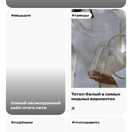
#вещьдня
#тренды
Тотал-белый в самых
модных вариантах
Самый неожиданный
кейп этого лета
#подборка
#чтоподарить