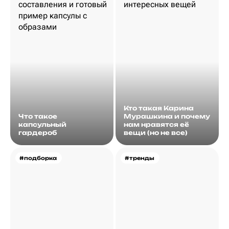
Кто такая Карина
Что такое
Мурашкина и почему
капсульный
нам нравятся её
гардероб
вещи (но не все)
#подборка
#тренды