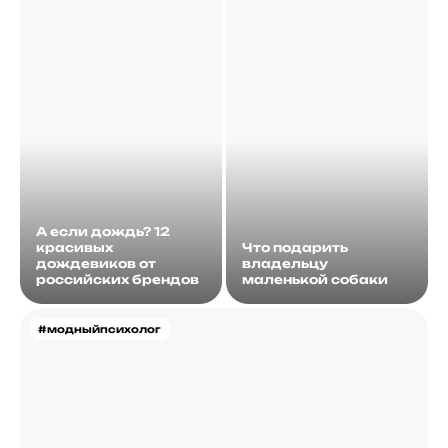
А если дождь? 12
красивых
Что подарить
дождевиков от
владельцу
российских брендов
маленькой собаки
#модныйпсихолог